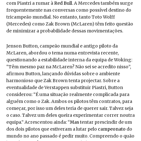
com Piastri a rumar à
Red Bull
. A Mercedes também surge
frequentemente nas conversas como possível destino do
tricampeão mundial. No entanto, tanto Toto Wolff
(Mercedes) como Zak Brown (McLaren) têm feito questão
de minimizar a probabilidade dessas movimentações.
Jenson Button, campeão mundial e antigo piloto da
McLaren, abordou o tema numa entrevista recente,
questionando a estabilidade interna da equipa de Woking:
“Têm mesmo paz na McLaren? Não sei se acredito nisso”,
afirmou Button, lançando dúvidas sobre o ambiente
harmonioso que Zak Brown tenta projectar. Sobre a
eventualidade de Verstappen substituir Piastri, Button
considerou: “É uma situação realmente complicada para
alguém como o Zak. Ambos os pilotos têm contratos, para
começar, por isso um deles teria de querer sair. Talvez seja
o caso. Talvez um deles queira experimentar correr noutra
equipa.” Acrescentou ainda: “
Mas
tentar prescindir de um
dos dois pilotos que estiveram a lutar pelo
campeonato
do
mundo no ano passado é pedir muito. Compreendo o quão