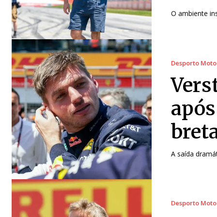
O ambiente ins
Desporto Moto
Vers
após
bret
A saída dramát
Desporto Moto