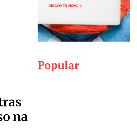
Popular
tras
so na