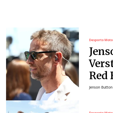
Desporto Moto
Jens
Vers
Red 
Jenson Button 
Desporto Moto