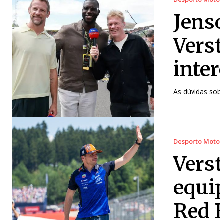
Jens
Vers
inte
As dúvidas sob
Desporto Moto
Vers
equi
Red 