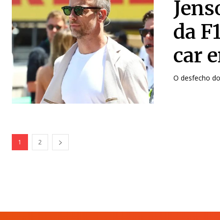
Jens
da F
car 
O desfecho do
1
2