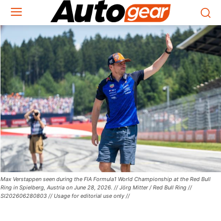
Max Verstappen seen during the FIA Formula1 World Championship at the Red Bull
Ring in Spielberg, Austria on June 28, 2026. // Jörg Mitter / Red Bull Ring //
SI202606280803 // Usage for editorial use only //