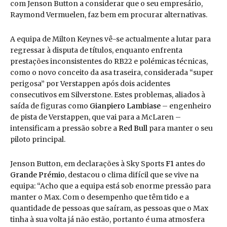
com Jenson Button a considerar que o seu empresário,
Raymond Vermuelen, faz bem em procurar alternativas.
A equipa de Milton Keynes vê-se actualmente a lutar para
regressar à disputa de títulos, enquanto enfrenta
prestações inconsistentes do RB22 e polémicas técnicas,
como o novo conceito da asa traseira, considerada “super
perigosa” por Verstappen após dois acidentes
consecutivos em Silverstone. Estes problemas, aliados à
saída de figuras como
Gianpiero Lambiase
– engenheiro
de pista de Verstappen, que vai para a McLaren –
intensificam a pressão sobre a
Red Bull
para manter o seu
piloto principal.
Jenson Button, em declarações à Sky Sports
F1
antes do
Grande Prémio
, destacou o clima difícil que se vive na
equipa: “Acho que a equipa está sob enorme pressão para
manter o Max. Com o desempenho que têm tido e a
quantidade de pessoas que saíram, as pessoas que o Max
tinha à sua volta já não estão, portanto é uma atmosfera