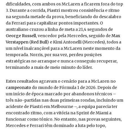
dificuldades, com ambos os McLaren a ficarem fora do top
3. Durante a corrida, Piastri mostrou consistência e ritmo
na segunda metade da prova, beneficiando do descalabro
da Ferrari para capitalizar pontos importantes. O
australiano cruzou a linha de meta a 21,4 segundos de
George Russell
, vencedor pela Mercedes, seguido de
Max
Verstappen
(
Red Bull
) e Kimi Antonelli (Mercedes), todos a
um nível inalcançável para a McLaren neste momento da
temporada. Norris, por sua vez, perdeu posições
estratégicas no arranque e nunca conseguiu recuperar,
terminando a mais de meio minuto do líder.
Estes resultados agravam o cenário para a McLaren no
campeonato
do mundo de Fórmula 1 de 2026. Depois de
um início de época marcado por abandonos técnicos –
três não-partidas nas duas primeiras rondas, incluindo um
acidente de Piastri em Melbourne –, a equipa parecia ter
encontrado ritmo, com a vitória na Sprint de Miami a
funcionar como tónico. No entanto, nas provas seguintes,
Mercedes e Ferrari têm dominado a luta pelo topo,