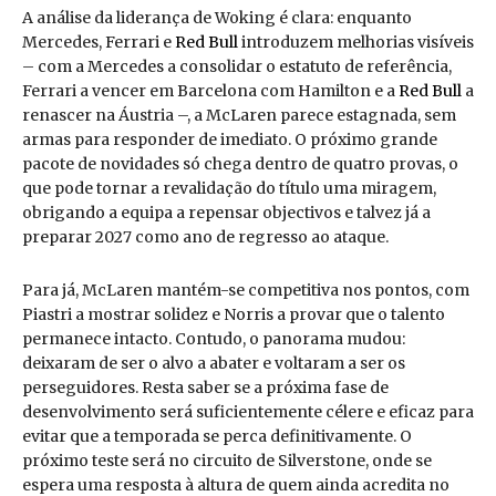
A análise da liderança de Woking é clara: enquanto
Mercedes, Ferrari e
Red Bull
introduzem melhorias visíveis
– com a Mercedes a consolidar o estatuto de referência,
Ferrari a vencer em Barcelona com Hamilton e a
Red Bull
a
renascer na Áustria –, a McLaren parece estagnada, sem
armas para responder de imediato. O próximo grande
pacote de novidades só chega dentro de quatro provas, o
que pode tornar a revalidação do título uma miragem,
obrigando a equipa a repensar objectivos e talvez já a
preparar 2027 como ano de regresso ao ataque.
Para já, McLaren mantém-se competitiva nos pontos, com
Piastri a mostrar solidez e Norris a provar que o talento
permanece intacto. Contudo, o panorama mudou:
deixaram de ser o alvo a abater e voltaram a ser os
perseguidores. Resta saber se a próxima fase de
desenvolvimento será suficientemente célere e eficaz para
evitar que a temporada se perca definitivamente. O
próximo teste será no circuito de Silverstone, onde se
espera uma resposta à altura de quem ainda acredita no