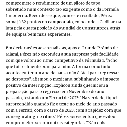
compromete o rendimento de um piloto de topo,
sobretudo num contexto tão exigente como o da Fórmula
1 moderna. Recorde-se que, com este resultado, Pérez
soma já 32 pontos no
campeonato
, colocando a Cadillac na
luta pela quarta posição do Mundial de Construtores, atrás
de equipas bem mais experientes.
Em declarações aos jornalistas, após o
Grande Prémio
de
Miami, Pérez não escondeu a sua surpresa pela facilidade
com que voltou ao ritmo competitivo da Fórmula 1. “Acho
que foi realmente bom para mim. A forma como tudo
aconteceu, ter um ano de pausa não é fácil para regressar
ao desporto”, afirmou o mexicano, sublinhando o impacto
positivo da interrupção. Explicou ainda que iniciou a
preparação para o regresso em Novembro do ano
passado, testando um Ferrari de 2023: “Na verdade, fiquei
surpreendido quando fiz o teste no meio do ano passado
com a Ferrari, com o carro de 2023, com a rapidez com que
consegui atingir o ritmo.” Pérez acrescentou que evitou
comprometer-se com outras categorias: “Não quis