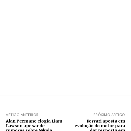
ARTIGO ANTERIOR
PRÓXIMO ARTIGO
Alan Permane elogia Liam
Ferrari aposta em
Lawson apesar de
evolução do motor para
rumores sobre Nikola
dar resposta em