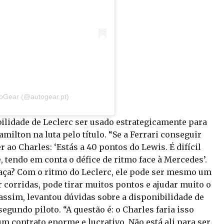
toGear (@autogear.pt)
bilidade de Leclerc ser usado estrategicamente para
milton na luta pelo título. “Se a Ferrari conseguir
ao Charles: ‘Estás a 40 pontos do Lewis. É difícil
, tendo em conta o défice de ritmo face à Mercedes’.
aça? Com o ritmo do Leclerc, ele pode ser mesmo um
 corridas, pode tirar muitos pontos e ajudar muito o
ssim, levantou dúvidas sobre a disponibilidade de
gundo piloto. “A questão é: o Charles faria isso
m contrato enorme e lucrativo. Não está ali para ser