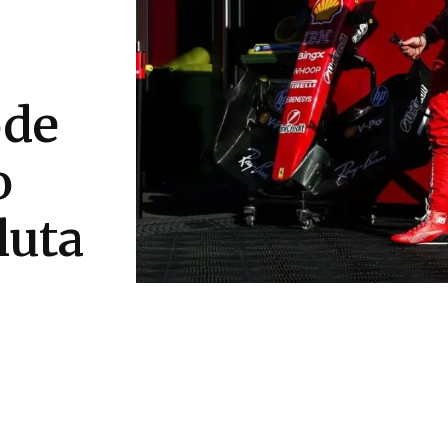
ode
o
luta