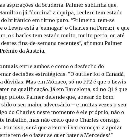
 as aspirações da Scuderia. Palmer sublinha que,
Hamilton já “domina” a equipa,
Leclerc
tem estado
 do britânico em ritmo puro. “Primeiro, tem-se
 o Lewis está a ‘esmagar’ o Charles na Ferrari, e que
em, o Charles tem estado muito, muito perto, ou até
 destes fins-de-semana recentes”, afirmou Palmer
Prémio da Áustria
.
pontuais entre ambos e como o desfecho do
omar decisões estratégicas. “O outlier foi o
Canadá
,
a dúvidas.
Mas
em Mónaco, só no FP2 é que o Lewis
bater na qualificação. Já em Barcelona, só no Q1 é que
ntigo piloto. Palmer defende que, apesar do bom
ido o seu maior adversário – e muitas vezes o seu
igo do Charles neste momento é ele próprio, não o
te trabalho,
mas
não creio que o Charles consiga
. Por isso, será que a Ferrari vai começar a apoiar
te tem de o fazer se quer bater a Mercedes?”