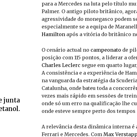
para a Mercedes na luta pelo título mu
Palmer. O antigo piloto britânico, agor
agressividade do monegasco podem ser
especialmente se a equipa de Maranell
Hamilton
após a vitória do britânico 
O cenário actual no
campeonato
de pil
posição com 115 pontos, a liderar a ofe
Charles Leclerc
segue em quarto lugar
A consistência e a experiência de Ha
na vanguarda da estratégia da Scuderia
Catalunha, onde bateu toda a concorrê
vezes mais rápido em sessões de trein
e junta
onde só um erro na qualificação lhe c
etanol.
onde esteve sempre perto dos tempos d
A relevância desta dinâmica interna é 
Ferrari e Mercedes. Com
Max Verstap