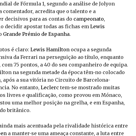
ndial de Fórmula 1, segundo a análise de Jolyon
a comentador, acredita que o talento e a
 decisivos para as contas do
campeonato
,
o decidir apostar todas as fichas em
Lewis
no
Grande Prémio de Espanha
.
otos é claro:
Lewis Hamilton
ocupa a segunda
nsiva da Ferrari na perseguição ao título, enquanto
, com 75 pontos, a 40 do seu companheiro de equipa.
milton na segunda metade da época têm-no colocado
, após a sua vitória no Circuito de Barcelona-
ncia. No entanto,
Leclerc
tem-se mostrado muitas
os livres e qualificação, como provou em Mónaco,
ustou uma melhor posição na grelha, e em Espanha,
o britânico.
ainda mais acentuada pela rivalidade histórica entre
pen
a manter-se uma ameaça constante, a luta entre