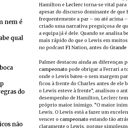
Hamilton e
Leclerc
torna-se vital para
apesar do discurso dominante de que 
frequentemente a par – ou até acima –
m nem é
criado uma narrativa preguiçosa de que
a equipa já é dele. Quando se analisa b
Sabe qual
mais rápido do que o Lewis em muitos
no podcast
F1
Nation, antes do
Grande 
Palmer destacou ainda as diferenças 
eboca
campeonato
pode obrigar a Ferrari a t
onde o Lewis bateu-o sem margem par
up
ficou à frente do Charles antes de ele 
o Lewis esteve à frente”, analisou o a
regras do
desempenho de Hamilton, Leclerc tem s
próprio maior inimigo. “O maior inim
Lewis. O Lewis está a fazer um excelen
vencer o
campeonato
estando tão atrás
icos não
claramente o Lewis, porque simplesmen