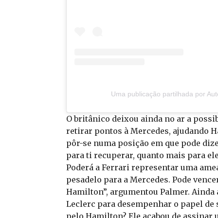
Uma publicação partilhada por Au
O britânico deixou ainda no ar a possi
retirar pontos à Mercedes, ajudando Ha
pôr-se numa posição em que pode dizer 
para ti recuperar, quanto mais para ele
Poderá a Ferrari representar uma ame
pesadelo para a Mercedes. Pode vencer
Hamilton”, argumentou Palmer. Ainda a
Leclerc para desempenhar o papel de se
pelo Hamilton? Ele acabou de assinar u