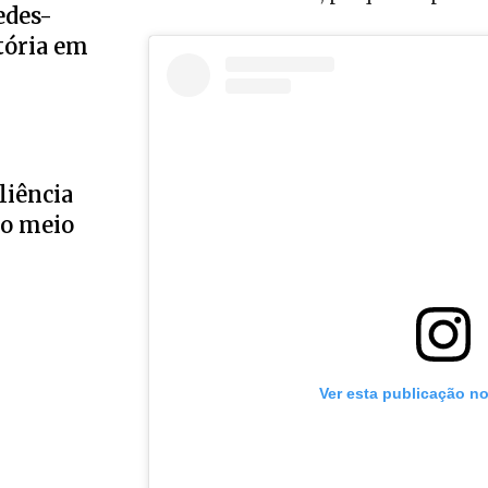
edes-
tória em
liência
no meio
Ver esta publicação n