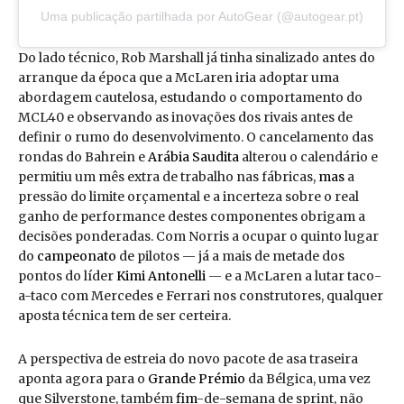
Uma publicação partilhada por AutoGear (@autogear.pt)
Do lado técnico, Rob Marshall já tinha sinalizado antes do
arranque da época que a McLaren iria adoptar uma
abordagem cautelosa, estudando o comportamento do
MCL40 e observando as inovações dos rivais antes de
definir o rumo do desenvolvimento. O cancelamento das
rondas do Bahrein e
Arábia Saudita
alterou o calendário e
permitiu um mês extra de trabalho nas fábricas,
mas
a
pressão do limite orçamental e a incerteza sobre o real
ganho de performance destes componentes obrigam a
decisões ponderadas. Com Norris a ocupar o quinto lugar
do
campeonato
de pilotos — já a mais de metade dos
pontos do líder
Kimi Antonelli
— e a McLaren a lutar taco-
a-taco com Mercedes e Ferrari nos construtores, qualquer
aposta técnica tem de ser certeira.
A perspectiva de estreia do novo pacote de asa traseira
aponta agora para o
Grande Prémio
da Bélgica, uma vez
que Silverstone, também
fim
-de-semana de sprint, não