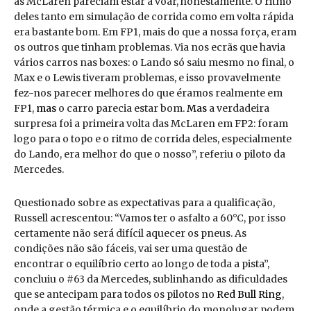
as McLaren pareciam estar a voar, honestamente. O ritmo
deles tanto em simulação de corrida como em volta rápida
era bastante bom. Em FP1, mais do que a nossa força, eram
os outros que tinham problemas. Via nos ecrãs que havia
vários carros nas boxes: o Lando só saiu mesmo no final, o
Max e o Lewis tiveram problemas, e isso provavelmente
fez-nos parecer melhores do que éramos realmente em
FP1,
mas
o carro parecia estar bom.
Mas
a verdadeira
surpresa foi a primeira volta das McLaren em FP2: foram
logo para o topo e o ritmo de corrida deles, especialmente
do Lando, era melhor do que o nosso”, referiu o piloto da
Mercedes.
Questionado sobre as expectativas para a qualificação,
Russell acrescentou: “Vamos ter o asfalto a 60°C, por isso
certamente não será difícil aquecer os pneus. As
condições não são fáceis, vai ser uma questão de
encontrar o equilíbrio certo ao longo de toda a pista”,
concluiu o #63 da Mercedes, sublinhando as dificuldades
que se antecipam para todos os pilotos no
Red Bull Ring
,
onde a gestão térmica e o equilíbrio do monolugar podem