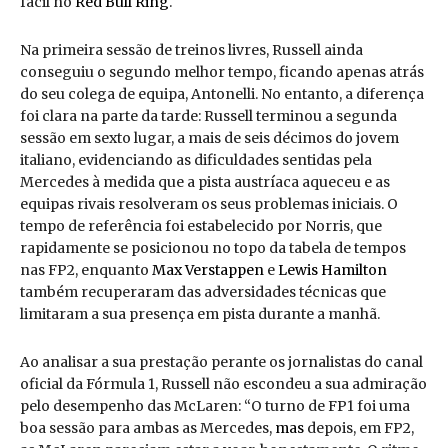
fácil no
Red Bull Ring
.
Na primeira sessão de treinos livres, Russell ainda
conseguiu o segundo melhor tempo, ficando apenas atrás
do seu colega de equipa, Antonelli. No entanto, a diferença
foi clara na parte da tarde: Russell terminou a segunda
sessão em sexto lugar, a mais de seis décimos do jovem
italiano, evidenciando as dificuldades sentidas pela
Mercedes à medida que a pista austríaca aqueceu e as
equipas rivais resolveram os seus problemas iniciais. O
tempo de referência foi estabelecido por Norris, que
rapidamente se posicionou no topo da tabela de tempos
nas FP2, enquanto
Max Verstappen
e
Lewis Hamilton
também recuperaram das adversidades técnicas que
limitaram a sua presença em pista durante a manhã.
Ao analisar a sua prestação perante os jornalistas do canal
oficial da Fórmula 1, Russell não escondeu a sua admiração
pelo desempenho das McLaren: “O turno de FP1 foi uma
boa sessão para ambas as Mercedes,
mas
depois, em FP2,