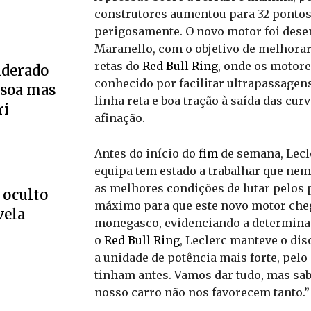
construtores aumentou para 32 pontos
perigosamente. O novo motor foi dese
Maranello, com o objetivo de melhorar 
retas do
Red Bull Ring
, onde os motore
iderado
conhecido por facilitar ultrapassagens
soa mas
linha reta e boa tração à saída das cur
ri
afinação.
Antes do início do
fim
de semana, Lecle
equipa tem estado a trabalhar que nem 
as melhores condições de lutar pelos
 oculto
máximo para que este novo motor chega
vela
monegasco, evidenciando a determinaç
o
Red Bull Ring
, Leclerc manteve o dis
a unidade de potência mais forte, pel
tinham antes. Vamos dar tudo, mas sab
nosso carro não nos favorecem tanto.”