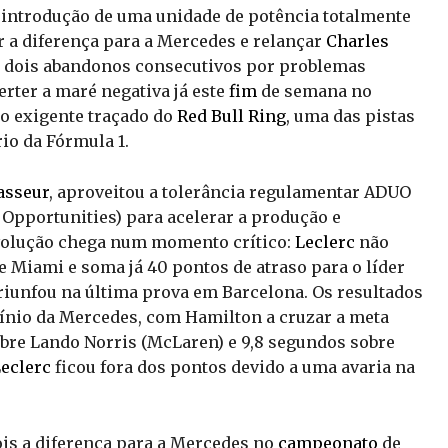
a introdução de uma unidade de potência totalmente
ir a diferença para a Mercedes e relançar
Charles
s dois abandonos consecutivos por problemas
rter a maré negativa já este
fim
de semana no
no exigente traçado do
Red Bull Ring
, uma das pistas
io da Fórmula 1.
asseur
, aproveitou a tolerância regulamentar ADUO
Opportunities) para acelerar a produção e
volução chega num momento crítico:
Leclerc
não
e Miami e soma já 40 pontos de atraso para o líder
triunfou na última prova em Barcelona. Os resultados
mínio da Mercedes, com Hamilton a cruzar a meta
re Lando Norris (McLaren) e 9,8 segundos sobre
eclerc
ficou fora dos pontos devido a uma avaria na
ois a diferença para a Mercedes no
campeonato
de