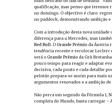
mais delicado do
fim
de semana: “Vamo
qualificação, mas penso que teremos r
no domingo. O objectivo é claro: regr
no paddock, demonstrando ambição e 
Com a introdução desta nova unidade de
diferença para a Mercedes, mas també
Red Bull
. O
Grande Prémio
da Áustria 
tendência recente e recolocar Leclerc 
será o
Grande Prémio
da Grã-Bretanha,
pouco tempo para reagir e adaptar ev
decisiva, cada ponto e cada detalhe po
pelotão prepara-se assim para mais u
argumentos renovados e a ambição de v
Não perca um segundo da Fórmula 1,
N
completa do Mundo, basta carregar –