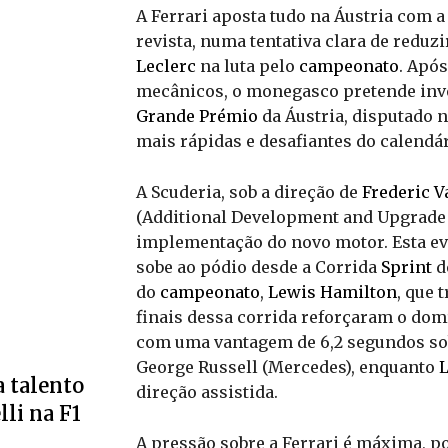
A Ferrari aposta tudo na Áustria com 
revista, numa tentativa clara de reduz
Leclerc
na luta pelo
campeonato
. Apó
mecânicos, o monegasco pretende inve
Grande Prémio
da Áustria, disputado 
mais rápidas e desafiantes do calendár
A Scuderia, sob a direção de
Frederic V
(Additional Development and Upgrade 
implementação do novo motor. Esta e
sobe ao pódio desde a Corrida
Sprint
d
do
campeonato
,
Lewis Hamilton
, que 
finais dessa corrida reforçaram o do
com uma vantagem de 6,2 segundos sob
George Russell (Mercedes), enquanto
L
 talento
direção assistida.
li na F1
A pressão sobre a Ferrari é máxima, p