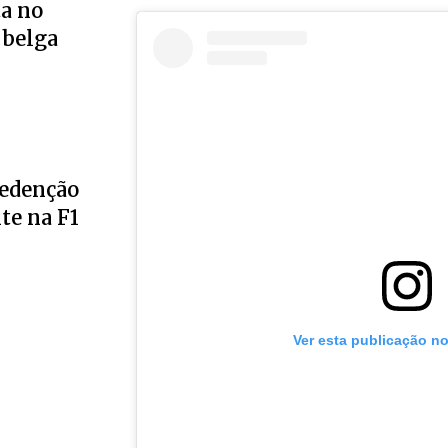
a no
 belga
redenção
te na F1
Ver esta publicação n