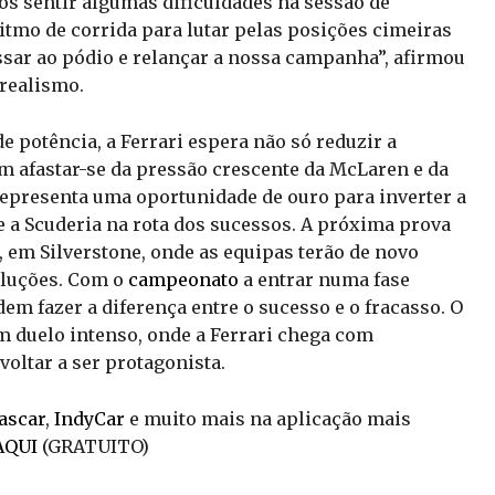
s sentir algumas dificuldades na sessão de
itmo de corrida para lutar pelas posições cimeiras
essar ao pódio e relançar a nossa campanha”, afirmou
realismo.
 potência, a Ferrari espera não só reduzir a
m afastar-se da pressão crescente da McLaren e da
representa uma oportunidade de ouro para inverter a
e a Scuderia na rota dos sucessos. A próxima prova
 em Silverstone, onde as equipas terão de novo
oluções. Com o
campeonato
a entrar numa fase
dem fazer a diferença entre o sucesso e o fracasso. O
m duelo intenso, onde a Ferrari chega com
oltar a ser protagonista.
ascar
,
IndyCar
e muito mais na aplicação mais
AQUI
(GRATUITO)