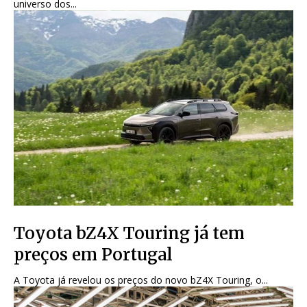
universo dos...
Toyota bZ4X Touring já tem
preços em Portugal
A Toyota já revelou os preços do novo bZ4X Touring, o...