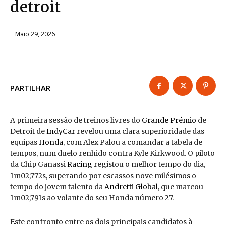
detroit
Maio 29, 2026
PARTILHAR
A primeira sessão de treinos livres do
Grande Prémio
de
Detroit de
IndyCar
revelou uma clara superioridade das
equipas
Honda
, com Alex Palou a comandar a tabela de
tempos, num duelo renhido contra Kyle Kirkwood. O piloto
da Chip Ganassi
Racing
registou o melhor tempo do dia,
1m02,772s, superando por escassos nove milésimos o
tempo do jovem talento da
Andretti Global
, que marcou
1m02,791s ao volante do seu Honda número 27.
Este confronto entre os dois principais candidatos à