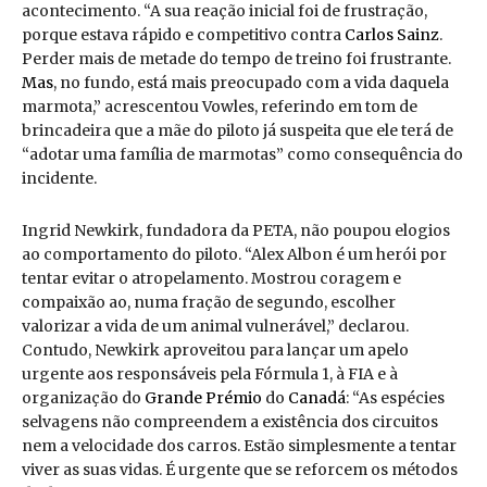
acontecimento. “A sua reação inicial foi de frustração,
porque estava rápido e competitivo contra
Carlos Sainz
.
Perder mais de metade do tempo de treino foi frustrante.
Mas
, no fundo, está mais preocupado com a vida daquela
marmota,” acrescentou Vowles, referindo em tom de
brincadeira que a mãe do piloto já suspeita que ele terá de
“adotar uma família de marmotas” como consequência do
incidente.
Ingrid Newkirk, fundadora da PETA, não poupou elogios
ao comportamento do piloto. “Alex Albon é um herói por
tentar evitar o atropelamento. Mostrou coragem e
compaixão ao, numa fração de segundo, escolher
valorizar a vida de um animal vulnerável,” declarou.
Contudo, Newkirk aproveitou para lançar um apelo
urgente aos responsáveis pela Fórmula 1, à FIA e à
organização do
Grande Prémio
do
Canadá
: “As espécies
selvagens não compreendem a existência dos circuitos
nem a velocidade dos carros. Estão simplesmente a tentar
viver as suas vidas. É urgente que se reforcem os métodos