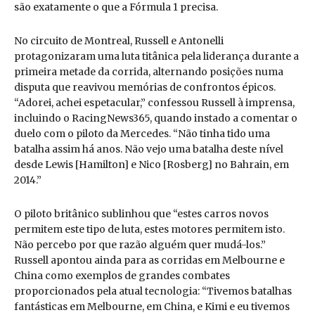
são exatamente o que a Fórmula 1 precisa.
No circuito de Montreal, Russell e Antonelli
protagonizaram uma luta titânica pela liderança durante a
primeira metade da corrida, alternando posições numa
disputa que reavivou memórias de confrontos épicos.
“Adorei, achei espetacular,” confessou Russell à imprensa,
incluindo o RacingNews365, quando instado a comentar o
duelo com o piloto da Mercedes. “Não tinha tido uma
batalha assim há anos. Não vejo uma batalha deste nível
desde Lewis [Hamilton] e Nico [Rosberg] no Bahrain, em
2014.”
O piloto britânico sublinhou que “estes carros novos
permitem este tipo de luta, estes motores permitem isto.
Não percebo por que razão alguém quer mudá-los.”
Russell apontou ainda para as corridas em Melbourne e
China como exemplos de grandes combates
proporcionados pela atual tecnologia: “Tivemos batalhas
fantásticas em Melbourne, em China, e Kimi e eu tivemos