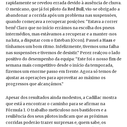
rapidamente se revelou errada devido à ausência de chuva.
O mexicano, que já foi piloto da
Red Bull
, viu-se obrigado a
abandonar a corrida após um problema nas suspensões,
quando começava a recuperar posições: “Estava a correr
bem! Claro que no início errámos na escolha dos pneus
intermédios, mas estávamos a recuperar e a manter-nos
na luta, a disputar com o Esteban [Ocon]. Passei a
Haas
e
tínhamos um bom ritmo. Infelizmente, tivemos uma falha
nas suspensões e tivemos de desistir.” Perez realçou o lado
positivo do desempenho da equipa: “Este foi o nosso
fim
de
semana mais competitivo desde o início da temporada,
fizemos um enorme passo em frente. Agora só temos de
ajustar as operações para aproveitar ao máximo os
progressos que alcançámos.”
Apesar dos resultados ainda modestos, a Cadillac mostra
que está a encontrar o caminho para se afirmar na
Fórmula 1. O trabalho meticuloso nos bastidores e a
resiliência dos seus pilotos indicam que as próximas
corridas poderão trazer surpresas e, quem sabe, os