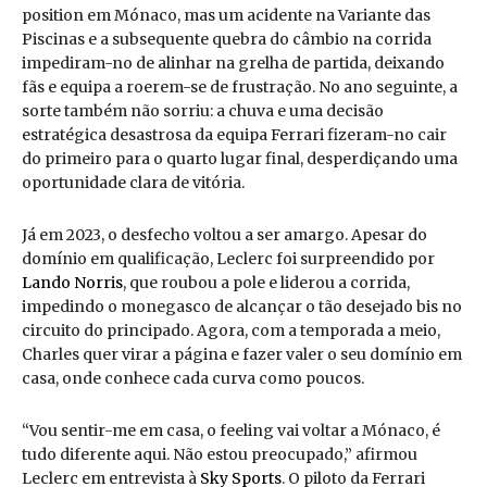
position em Mónaco, mas um acidente na Variante das
Piscinas e a subsequente quebra do câmbio na corrida
impediram-no de alinhar na grelha de partida, deixando
fãs e equipa a roerem-se de frustração. No ano seguinte, a
sorte também não sorriu: a chuva e uma decisão
estratégica desastrosa da equipa Ferrari fizeram-no cair
do primeiro para o quarto lugar final, desperdiçando uma
oportunidade clara de vitória.
Já em 2023, o desfecho voltou a ser amargo. Apesar do
domínio em qualificação, Leclerc foi surpreendido por
Lando Norris
, que roubou a pole e liderou a corrida,
impedindo o monegasco de alcançar o tão desejado bis no
circuito do principado. Agora, com a temporada a meio,
Charles quer virar a página e fazer valer o seu domínio em
casa, onde conhece cada curva como poucos.
“Vou sentir-me em casa, o feeling vai voltar a Mónaco, é
tudo diferente aqui. Não estou preocupado,” afirmou
Leclerc em entrevista à
Sky Sports
. O piloto da Ferrari