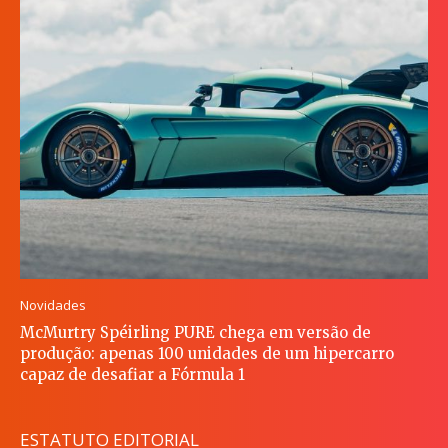
Novidades
McMurtry Spéirling PURE chega em versão de
produção: apenas 100 unidades de um hipercarro
capaz de desafiar a Fórmula 1
ESTATUTO EDITORIAL