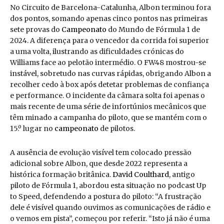
No Circuito de Barcelona-Catalunha, Albon terminou fora
dos pontos, somando apenas cinco pontos nas primeiras
sete provas do
Campeonato
do Mundo de Fórmula 1 de
2024. A diferença para o vencedor da corrida foi superior
a uma volta, ilustrando as dificuldades crónicas do
Williams face ao pelotão intermédio. O FW48 mostrou-se
instável, sobretudo nas curvas rápidas, obrigando Albon a
recolher cedo à box após detetar problemas de confiança
e performance. O incidente da câmara solta foi apenas o
mais recente de uma série de infortúnios mecânicos que
têm minado a campanha do piloto, que se mantém com o
15.º lugar no
campeonato
de pilotos.
A ausência de evolução visível tem colocado pressão
adicional sobre Albon, que desde 2022 representa a
histórica formação britânica.
David Coulthard
, antigo
piloto de Fórmula 1, abordou esta situação no podcast Up
to Speed, defendendo a postura do piloto: “A frustração
dele é visível quando ouvimos as comunicações de rádio e
o vemos em pista”, começou por referir. “Isto já não é uma