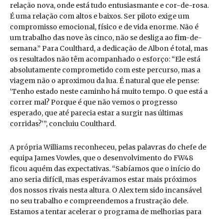
relação nova, onde está tudo entusiasmante e cor-de-rosa.
É uma relação com altos e baixos. Ser piloto exige um
compromisso emocional, físico e de vida enorme. Não é
um trabalho das nove às cinco, não se desliga ao
fim
-de-
semana.” Para Coulthard, a dedicação de Albon é total, mas
os resultados não têm acompanhado o esforço: “Ele está
absolutamente comprometido com este percurso, mas a
viagem não o aproximou da lua. É natural que ele pense:
‘Tenho estado neste caminho há muito tempo. O que está a
correr mal? Porque é que não vemos o progresso
esperado, que até parecia estar a surgir nas últimas
corridas?’”, concluiu Coulthard.
A própria Williams reconheceu, pelas palavras do chefe de
equipa James Vowles, que o desenvolvimento do FW48
ficou aquém das expectativas. “Sabíamos que o início do
ano seria difícil, mas esperávamos estar mais próximos
dos nossos rivais nesta altura. O Alex tem sido incansável
no seu trabalho e compreendemos a frustração dele.
Estamos a tentar acelerar o programa de melhorias para