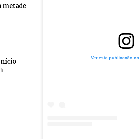
a metade
Ver esta publicação n
início
n