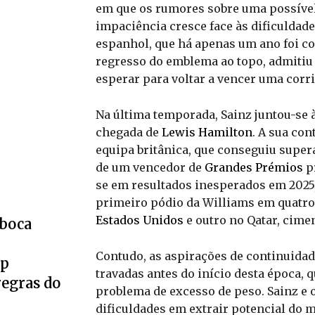
em que os rumores sobre uma possível
impaciência cresce face às dificuldade
espanhol, que há apenas um ano foi co
regresso do emblema ao topo, admitiu 
esperar para voltar a vencer uma cor
Na última temporada, Sainz juntou-se 
chegada de
Lewis Hamilton
. A sua con
equipa britânica, que conseguiu supera
de um vencedor de
Grandes Prémios
p
se em resultados inesperados em 2025,
primeiro pódio da Williams em quatro 
Estados Unidos
e outro no Qatar, cime
eboca
Contudo, as aspirações de continuid
up
travadas antes do início desta época,
regras do
problema de excesso de peso. Sainz e 
dificuldades em extrair potencial do 