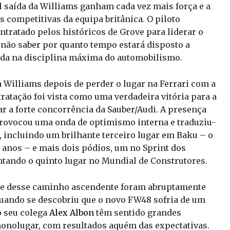
 saída da Williams ganham cada vez mais força e a
s competitivas da equipa britânica. O piloto
ntratado pelos históricos de Grove para liderar o
não saber por quanto tempo estará disposto a
rida na disciplina máxima do automobilismo.
à Williams depois de perder o lugar na Ferrari com a
tratação foi vista como uma verdadeira vitória para a
r a forte concorrência da Sauber/Audi. A presença
rovocou uma onda de optimismo interna e traduziu-
 incluindo um brilhante terceiro lugar em Baku – o
anos – e mais dois pódios, um no Sprint dos
ntando o quinto lugar no Mundial de Construtores.
ade desse caminho ascendente foram abruptamente
 quando se descobriu que o novo FW48 sofria de um
o seu colega
Alex Albon
têm sentido grandes
monolugar, com resultados aquém das expectativas.