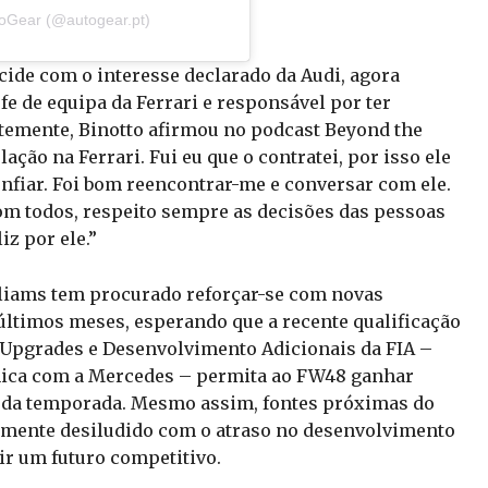
toGear (@autogear.pt)
cide com o interesse declarado da Audi, agora
fe de equipa da Ferrari e responsável por ter
temente, Binotto afirmou no podcast Beyond the
ção na Ferrari. Fui eu que o contratei, por isso ele
onfiar. Foi bom reencontrar-me e conversar com ele.
com todos, respeito sempre as decisões das pessoas
iz por ele.”
liams tem procurado reforçar-se com novas
 últimos meses, esperando que a recente qualificação
Upgrades e Desenvolvimento Adicionais da FIA –
nica com a Mercedes – permita ao FW48 ganhar
 da temporada. Mesmo assim, fontes próximas do
almente desiludido com o atraso no desenvolvimento
ir um futuro competitivo.