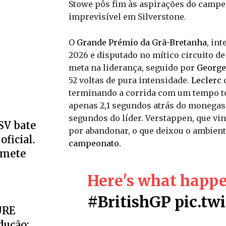
Stowe pôs fim às aspirações do camp
imprevisível em Silverstone.
O
Grande Prémio da Grã-Bretanha
, in
2026 e disputado no mítico circuito de
meta na liderança, seguido por
George
52 voltas de pura intensidade.
Leclerc
c
terminando a corrida com um tempo tota
apenas 2,1 segundos atrás do monegasc
segundos do líder. Verstappen, que vi
SV bate
por abandonar, o que deixou o ambient
oficial.
campeonato
.
omete
Here's what happ
#BritishGP
pic.tw
URE
dução: