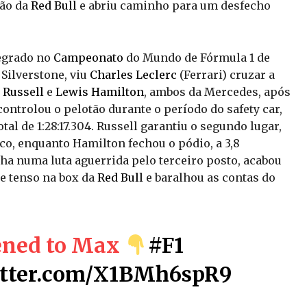
eão da
Red Bull
e abriu caminho para um desfecho
tegrado no
Campeonato
do Mundo de Fórmula 1 de
 Silverstone, viu
Charles Leclerc
(Ferrari) cruzar a
 Russell
e
Lewis Hamilton
, ambos da Mercedes, após
ontrolou o pelotão durante o período do safety car,
l de 1:28:17.304. Russell garantiu o segundo lugar,
o, enquanto Hamilton fechou o pódio, a 3,8
nha numa luta aguerrida pelo terceiro posto, acabou
e tenso na box da
Red Bull
e baralhou as contas do
ened to Max
#F1
itter.com/X1BMh6spR9