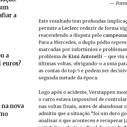
— Formu
 um
fiar a
Este resultado tem profundas implicaçõ
permite a
Leclerc
reduzir de forma sig
reacendendo a disputa pelo
campeona
Para a Mercedes, o duplo pódio repres
marcadas por infortúnios e problemas 
u a
problema de
Kimi Antonelli
– que viu 
l euros?
últimas voltas, obrigando-o a uma p
as contas do top-5 e podem ser decisiv
segunda metade da época.
Logo após o acidente, Verstappen mostr
o carro estava impossível de controlar
 na nova
nas voltas finais, antes de abandonar 
smo
admitiu que a situação “foi um duro g
analisar o que aconteceu e recuperar 