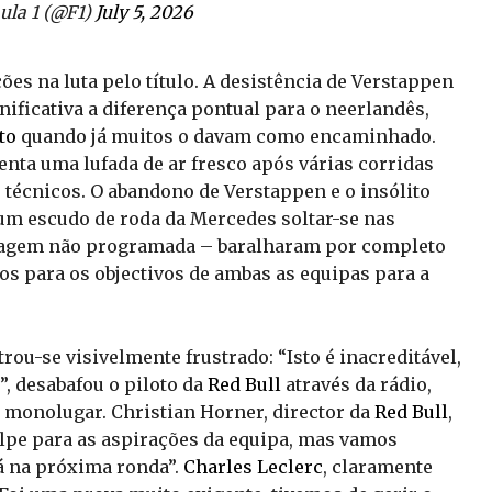
la 1 (@F1)
July 5, 2026
es na luta pelo título. A desistência de Verstappen
nificativa a diferença pontual para o neerlandês,
to
quando já muitos o davam como encaminhado.
enta uma lufada de ar fresco após várias corridas
técnicos. O abandono de Verstappen e o insólito
um escudo de roda da Mercedes soltar-se nas
aragem não programada – baralharam por completo
os para os objectivos de ambas as equipas para a
ou-se visivelmente frustrado: “Isto é inacreditável,
”, desabafou o piloto da
Red Bull
através da rádio,
o monolugar. Christian Horner, director da
Red Bull
,
olpe para as aspirações da equipa, mas vamos
já na próxima ronda”.
Charles Leclerc
, claramente