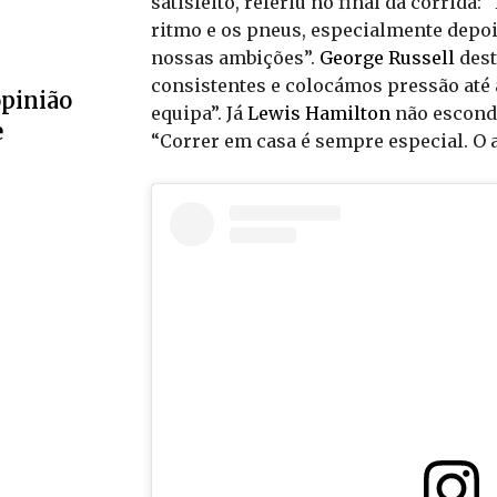
satisfeito, referiu no final da corrida
ritmo e os pneus, especialmente depois 
nossas ambições”.
George Russell
dest
consistentes e colocámos pressão até 
opinião
equipa”. Já
Lewis Hamilton
não esconde
e
“Correr em casa é sempre especial. O a