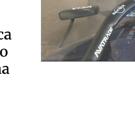
ca
no
ha