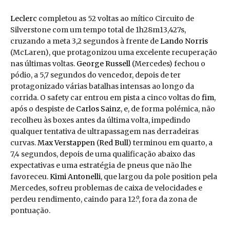
Leclerc
completou as 52 voltas ao mítico Circuito de
Silverstone com um tempo total de 1h28m13,427s,
cruzando a meta 3,2 segundos à frente de
Lando Norris
(McLaren), que protagonizou uma excelente recuperação
nas últimas voltas.
George Russell
(Mercedes) fechou o
pódio, a 5,7 segundos do vencedor, depois de ter
protagonizado várias batalhas intensas ao longo da
corrida. O safety car entrou em pista a cinco voltas do
fim
,
após o despiste de
Carlos Sainz
, e, de forma polémica, não
recolheu às boxes antes da última volta, impedindo
qualquer tentativa de ultrapassagem nas derradeiras
curvas.
Max Verstappen
(
Red Bull
) terminou em quarto, a
7,4 segundos, depois de uma qualificação abaixo das
expectativas e uma estratégia de pneus que não lhe
favoreceu.
Kimi Antonelli
, que largou da pole position pela
Mercedes, sofreu problemas de caixa de velocidades e
perdeu rendimento, caindo para 12.º, fora da zona de
pontuação.