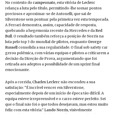
No contexto do
campeonato
, esta vitória de
Leclerc
relança a luta pelo título, permitindo-lhe somar pontos
preciosos e aproximar-se de Antonelli, que sai de
Silverstone sem pontuar pela primeira vez esta temporada.
A Ferrari demonstra, assim, capacidade de resposta,
quebrando a hegemonia recente da Mercedes e da
Red
Bull
. O resultado também reforça a posição de Norris na
luta pelo top 3 do mundial de pilotos, enquanto
George
Russell
consolida a sua regularidade. O final sob safety car
gerou polémica, com várias equipas e pilotos a criticarem a
decisão da Direção de Prova, argumentando que foi
retirada aos adeptos a possibilidade de um sprint final
emocionante.
Após a corrida,
Charles Leclerc
não escondeu a sua
satisfação: “É incrível vencer em Silverstone,
especialmente depois de um início de época tão difícil. A
equipa esteve irrepreensível e o carro esteve perfeito. Sei
que o final não foi o que todos desejavam, mas estou muito
feliz com esta vitória.”
Lando Norris
, visivelmente