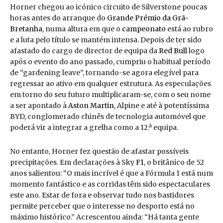
Horner chegou ao icónico circuito de Silverstone poucas
horas antes do arranque do
Grande Prémio da Grã-
Bretanha
, numa altura em que o
campeonato
está ao rubro
e a luta pelo título se mantém intensa. Depois de ter sido
afastado do cargo de director de equipa da
Red Bull
logo
após o evento do ano passado, cumpriu o habitual período
de “gardening leave”, tornando-se agora elegível para
regressar ao ativo em qualquer estrutura. As especulações
em torno do seu futuro multiplicaram-se, com o seu nome
a ser apontado à
Aston Martin
, Alpine e até à potentíssima
BYD, conglomerado chinês de tecnologia automóvel que
poderá vir a integrar a grelha como a 12.ª equipa.
No entanto, Horner fez questão de afastar possíveis
precipitações. Em declarações à Sky
F1
, o britânico de 52
anos salientou: “O mais incrível é que a Fórmula 1 está num
momento fantástico e as corridas têm sido espectaculares
este ano. Estar de fora e observar tudo nos bastidores
permite perceber que o interesse no desporto está no
máximo histórico.” Acrescentou ainda: “Há tanta gente