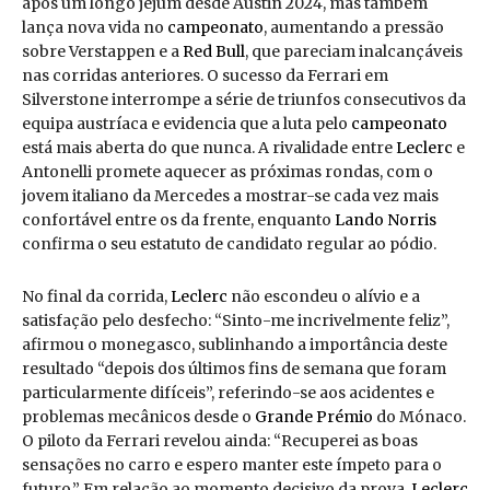
após um longo jejum desde Austin 2024, mas também
lança nova vida no
campeonato
, aumentando a pressão
sobre Verstappen e a
Red Bull
, que pareciam inalcançáveis
nas corridas anteriores. O sucesso da Ferrari em
Silverstone interrompe a série de triunfos consecutivos da
equipa austríaca e evidencia que a luta pelo
campeonato
está mais aberta do que nunca. A rivalidade entre
Leclerc
e
Antonelli promete aquecer as próximas rondas, com o
jovem italiano da Mercedes a mostrar-se cada vez mais
confortável entre os da frente, enquanto
Lando Norris
confirma o seu estatuto de candidato regular ao pódio.
No final da corrida,
Leclerc
não escondeu o alívio e a
satisfação pelo desfecho: “Sinto-me incrivelmente feliz”,
afirmou o monegasco, sublinhando a importância deste
resultado “depois dos últimos fins de semana que foram
particularmente difíceis”, referindo-se aos acidentes e
problemas mecânicos desde o
Grande Prémio
do Mónaco.
O piloto da Ferrari revelou ainda: “Recuperei as boas
sensações no carro e espero manter este ímpeto para o
futuro.” Em relação ao momento decisivo da prova,
Leclerc