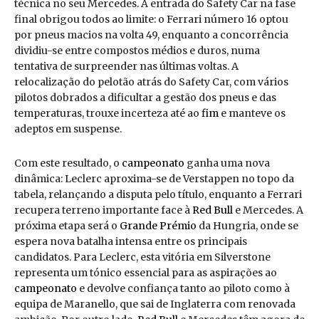
técnica no seu Mercedes. A entrada do Safety Car na fase
final obrigou todos ao limite: o Ferrari número 16 optou
por pneus macios na volta 49, enquanto a concorrência
dividiu-se entre compostos médios e duros, numa
tentativa de surpreender nas últimas voltas. A
relocalização do pelotão atrás do Safety Car, com vários
pilotos dobrados a dificultar a gestão dos pneus e das
temperaturas, trouxe incerteza até ao
fim
e manteve os
adeptos em suspense.
Com este resultado, o
campeonato
ganha uma nova
dinâmica: Leclerc aproxima-se de Verstappen no topo da
tabela, relançando a disputa pelo título, enquanto a Ferrari
recupera terreno importante face à
Red Bull
e Mercedes. A
próxima etapa será o
Grande Prémio
da Hungria, onde se
espera nova batalha intensa entre os principais
candidatos. Para Leclerc, esta vitória em Silverstone
representa um tónico essencial para as aspirações ao
campeonato
e devolve confiança tanto ao piloto como à
equipa de Maranello, que sai de Inglaterra com renovada