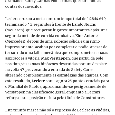
dramático Safety Car nas voltas finais que baralhou as
contas dos favoritos.
Leclerc
cruzou a meta com um tempo total de 1:28:14.659,
terminando 4,2 segundos à frente de
Lando Norris
(McLaren), que recuperou lugares importantes após uma
segunda metade de corrida combativa.
Kimi Antonelli
(Mercedes), depois de uma exibição sólida e um ritmo
impressionante, acabou por completar o pódio, apesar de
ter sofrido uma falha mecânica que comprometeu as suas
aspirações à vitória.
Max Verstappen
, que partiu da pole
position, viu as suas hipóteses destruídas por um despiste
na volta 47, provocando a entrada do Safety Car e
alterando completamente as estratégias das equipas. Com
este resultado,
Leclerc
soma agora 25 pontos cruciais para
o Mundial de Pilotos, aproximando-se perigosamente de
Verstappen na classificação geral, enquanto a Ferrari
reforça a sua posição na luta pelo título de Construtores.
Este triunfo marca não só o regresso de
Leclerc
às vitórias,