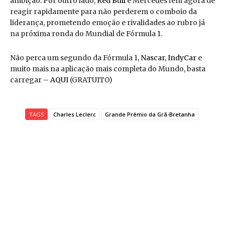
ambição. Por outro lado,
Red Bull
e Mercedes têm agora de
reagir rapidamente para não perderem o comboio da
liderança, prometendo emoção e rivalidades ao rubro já
na próxima ronda do Mundial de Fórmula 1.
Não perca um segundo da Fórmula 1,
Nascar
,
IndyCar
e
muito mais na aplicação mais completa do Mundo, basta
carregar –
AQUI
(GRATUITO)
TAGS
Charles Leclerc
Grande Prémio da Grã-Bretanha