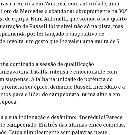
erava a corrida em
Montreal
com autoridade, uma
piloto da Mercedes a abandonar abruptamente na 30.ª
ga de equipa,
Kimi Antonelli
, que somou o seu quarto
ustração de Russell foi visível não só na pista, mas
primenda por ter lançado o dispositivo de
de revolta, um gesto que lhe valeu uma multa de 5
inha dominado a sessão de qualificação
gonizava uma batalha intensa e emocionante com
m suspense. A falha na unidade de potência do
rometia ser épico, deixando Russell incrédulo e a
tos para o líder do
campeonato
, numa altura em
 época.
eu a sua indignação e desânimo: “Incrédulo! Parece
ste
campeonato
. Em três das últimas cinco corridas,
nós. Estou simplesmente sem palavras neste