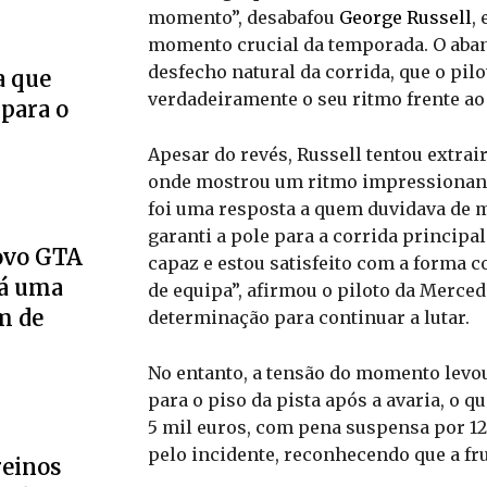
momento”, desabafou
George Russell
,
momento crucial da temporada. O aban
desfecho natural da corrida, que o pil
a que
verdadeiramente o seu ritmo frente ao
 para o
Apesar do revés, Russell tentou extrai
onde mostrou um ritmo impressionant
foi uma resposta a quem duvidava de m
garanti a pole para a corrida principal
novo GTA
capaz e estou satisfeito com a forma 
Há uma
de equipa”, afirmou o piloto da Merce
m de
determinação para continuar a lutar.
No entanto, a tensão do momento levo
para o piso da pista após a avaria, o 
5 mil euros, com pena suspensa por 12
pelo incidente, reconhecendo que a fr
reinos