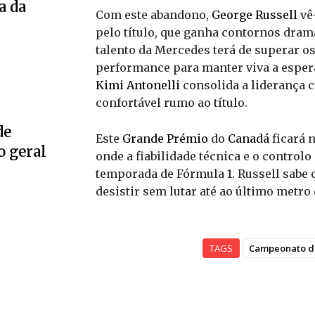
a da
Com este abandono,
George Russell
vê
pelo título, que ganha contornos dra
talento da Mercedes terá de superar os 
performance para manter viva a esper
Kimi Antonelli
consolida a liderança 
confortável rumo ao título.
de
Este
Grande Prémio
do
Canadá
ficará 
o geral
onde a fiabilidade técnica e o contro
temporada de Fórmula 1. Russell sabe 
desistir sem lutar até ao último metr
TAGS
Campeonato d