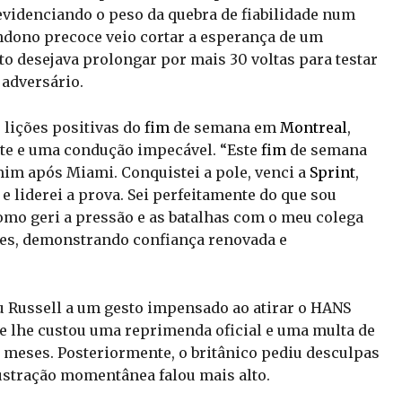
 evidenciando o peso da quebra de fiabilidade num
dono precoce veio cortar a esperança de um
oto desejava prolongar por mais 30 voltas para testar
 adversário.
r lições positivas do
fim
de semana em
Montreal
,
e e uma condução impecável. “Este
fim
de semana
im após Miami. Conquistei a pole, venci a
Sprint
,
 e liderei a prova. Sei perfeitamente do que sou
como geri a pressão e as batalhas com o meu colega
des, demonstrando confiança renovada e
u Russell a um gesto impensado ao atirar o HANS
que lhe custou uma reprimenda oficial e uma multa de
 meses. Posteriormente, o britânico pediu desculpas
ustração momentânea falou mais alto.