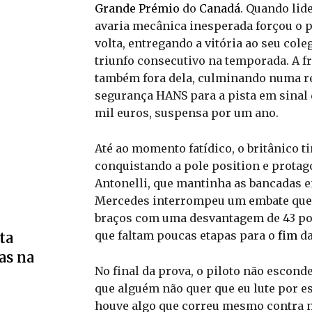
Grande Prémio
do
Canadá
. Quando lid
avaria mecânica inesperada forçou o 
volta, entregando a vitória ao seu cole
triunfo consecutivo na temporada. A fr
também fora dela, culminando numa re
segurança HANS para a pista em sinal 
mil euros, suspensa por um ano.
Até ao momento fatídico, o britânico t
conquistando a pole position e prota
Antonelli, que mantinha as bancadas e
Mercedes interrompeu um embate que p
braços com uma desvantagem de 43 pon
que faltam poucas etapas para o
fim
da
ta
as na
No final da prova, o piloto não escond
que alguém não quer que eu lute por e
houve algo que correu mesmo contra 