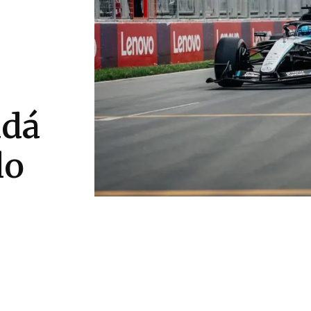
adá
lo