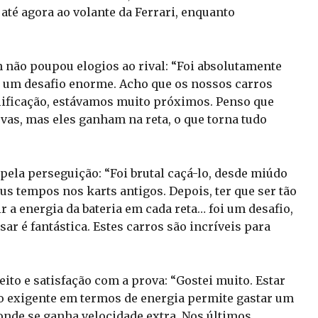
até agora ao volante da Ferrari, enquanto
 não poupou elogios ao rival: “Foi absolutamente
i um desafio enorme. Acho que os nossos carros
lificação, estávamos muito próximos. Penso que
as, mas eles ganham na reta, o que torna tudo
 pela perseguição: “Foi brutal caçá-lo, desde miúdo
eus tempos nos karts antigos. Depois, ter que ser tão
 a energia da bateria em cada reta… foi um desafio,
ar é fantástica. Estes carros são incríveis para
ito e satisfação com a prova: “Gostei muito. Estar
o exigente em termos de energia permite gastar um
onde se ganha velocidade extra. Nos últimos