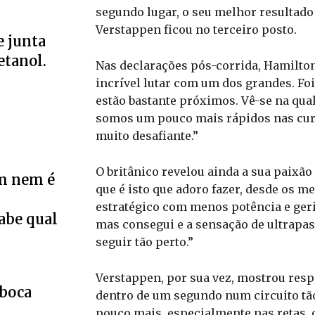
segundo lugar, o seu melhor resultado 
Verstappen ficou no terceiro posto.
e junta
etanol.
Nas declarações pós-corrida, Hamilton
incrível lutar com um dos grandes. Fo
estão bastante próximos. Vê-se na qua
somos um pouco mais rápidos nas curv
muito desafiante.”
O britânico revelou ainda a sua paixão
m nem é
que é isto que adoro fazer, desde os m
estratégico com menos potência e gerir
Sabe qual
mas consegui e a sensação de ultrapass
seguir tão perto.”
Verstappen, por sua vez, mostrou respe
eboca
dentro de um segundo num circuito tã
pouco mais, especialmente nas retas, 