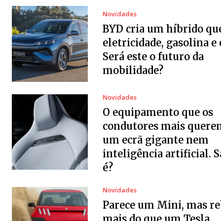
Novidades
BYD cria um híbrido qu
eletricidade, gasolina e 
Será este o futuro da
mobilidade?
Novidades
O equipamento que os
condutores mais quere
um ecrã gigante nem
inteligência artificial. 
é?
Novidades
Parece um Mini, mas r
mais do que um Tesla