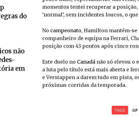
up
momentos tentei recuperar a posição, 
‘normal’, sem incidentes loucos, o qu
regras do
No
campeonato
, Hamilton mantém-se n
companheiro de equipa na Ferrari, Cha
posição com 43 pontos após cinco ron
icos não
edes-
Este duelo no
Canadá
não só elevou o 
tória em
a luta pelo título está mais aberta e f
e Verstappen a darem tudo em pista, 
próximas corridas da temporada.
TAGS
GP 