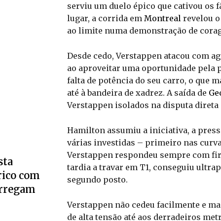
serviu um duelo épico que cativou os 
lugar, a corrida em
Montreal
revelou o
ao limite numa demonstração de corage
Desde cedo, Verstappen atacou com ag
ao aproveitar uma oportunidade pela pa
falta de potência do seu carro, o que 
até à bandeira de xadrez. A saída de
Ge
Verstappen isolados na disputa direta 
Hamilton assumiu a iniciativa, a pres
várias investidas – primeiro nas curva
Verstappen respondeu sempre com fir
sta
tardia a travar em T1, conseguiu ultra
rico com
segundo posto.
arregam
Verstappen não cedeu facilmente e ma
de alta tensão até aos derradeiros met