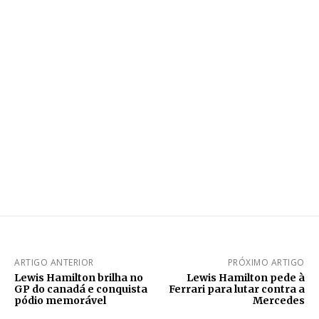
ARTIGO ANTERIOR
PRÓXIMO ARTIGO
Lewis Hamilton brilha no
Lewis Hamilton pede à
GP do canadá e conquista
Ferrari para lutar contra a
pódio memorável
Mercedes