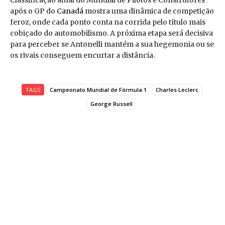
Classificação atual do Mundial de Pilotos e Construtores
após o GP do
Canadá
mostra uma dinâmica de competição
feroz, onde cada ponto conta na corrida pelo título mais
cobiçado do automobilismo. A próxima etapa será decisiva
para perceber se Antonelli mantém a sua hegemonia ou se
os rivais conseguem encurtar a distância.
TAGS
Campeonato Mundial de Fórmula 1
Charles Leclerc
George Russell