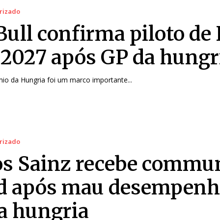
rizado
Bull confirma piloto de 
 2027 após GP da hungr
io da Hungria foi um marco importante...
rizado
os Sainz recebe commu
d após mau desempenh
a hungria