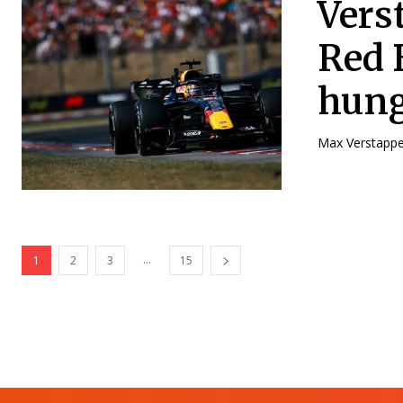
Vers
Red 
hung
Max Verstappe
...
1
2
3
15