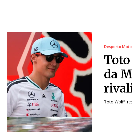
Desporto Moto
Toto
da M
riva
Toto Wolff, re