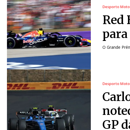
Desporto Moto
Red 
para
O Grande Prém
Desporto Moto
Carl
note
GP d