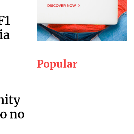
F1
ia
Popular
nity
o no