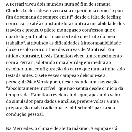
A Ferrari viveu dois mundos num só fim de semana.
Charles Leclerc
descreveu a sua experiência como “o pior
fim de semana de sempre em
F1
”, desde a falta de feeling
com o carro até à constante luta contra a instabilidade dos
travões e pneus. O piloto monegasco confessou que o
quarto lugar final foi “mais sorte do que fruto do meu
trabalho”, atribuindo as dificuldades à incompatibilidade
do seu estilo com o ritmo das curvas de
Montreal
. Em
nítido contraste,
Lewis Hamilton
viveu um renascimento
com a Ferrari, adotando uma abordagem inédita ao
escolher uma configuração do carro que nunca tinha sido
testada antes. O sete vezes campeão deliciou-se a
perseguir
Max Verstappen
, descrevendo uma sensação
“absolutamente incrível” que não sentia desde o início da
temporada. Hamilton revelou ainda que, apesar do valor
do simulador para dados e análise, prefere voltar a uma
preparação mais tradicional e “old-school” para a sua
condução pessoal.
Na Mercedes, o clima é de alerta máximo. A equipa está