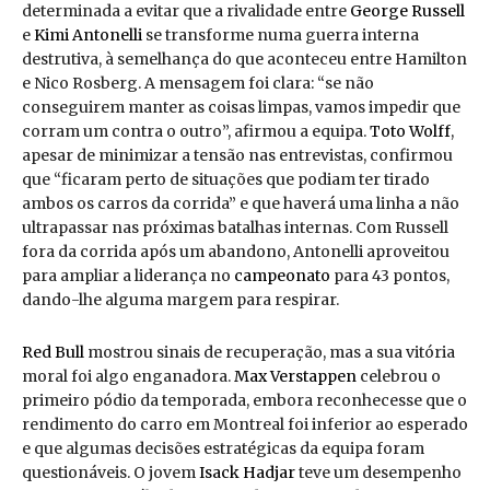
determinada a evitar que a rivalidade entre
George Russell
e
Kimi Antonelli
se transforme numa guerra interna
destrutiva, à semelhança do que aconteceu entre Hamilton
e Nico Rosberg. A mensagem foi clara: “se não
conseguirem manter as coisas limpas, vamos impedir que
corram um contra o outro”, afirmou a equipa.
Toto Wolff
,
apesar de minimizar a tensão nas entrevistas, confirmou
que “ficaram perto de situações que podiam ter tirado
ambos os carros da corrida” e que haverá uma linha a não
ultrapassar nas próximas batalhas internas. Com Russell
fora da corrida após um abandono, Antonelli aproveitou
para ampliar a liderança no
campeonato
para 43 pontos,
dando-lhe alguma margem para respirar.
Red Bull
mostrou sinais de recuperação, mas a sua vitória
moral foi algo enganadora.
Max Verstappen
celebrou o
primeiro pódio da temporada, embora reconhecesse que o
rendimento do carro em Montreal foi inferior ao esperado
e que algumas decisões estratégicas da equipa foram
questionáveis. O jovem
Isack Hadjar
teve um desempenho