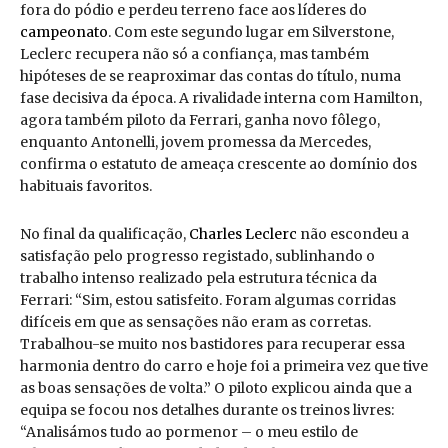
fora do pódio e perdeu terreno face aos líderes do
campeonato
. Com este segundo lugar em Silverstone,
Leclerc recupera não só a confiança, mas também
hipóteses de se reaproximar das contas do título, numa
fase decisiva da época. A rivalidade interna com Hamilton,
agora também piloto da Ferrari, ganha novo fôlego,
enquanto Antonelli, jovem promessa da Mercedes,
confirma o estatuto de ameaça crescente ao domínio dos
habituais favoritos.
No final da qualificação,
Charles Leclerc
não escondeu a
satisfação pelo progresso registado, sublinhando o
trabalho intenso realizado pela estrutura técnica da
Ferrari: “Sim, estou satisfeito. Foram algumas corridas
difíceis em que as sensações não eram as corretas.
Trabalhou-se muito nos bastidores para recuperar essa
harmonia dentro do carro e hoje foi a primeira vez que tive
as boas sensações de volta.” O piloto explicou ainda que a
equipa se focou nos detalhes durante os treinos livres:
“Analisámos tudo ao pormenor – o meu estilo de