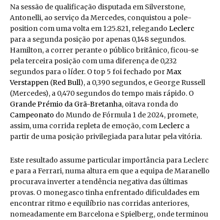
Na sessão de qualificação disputada em Silverstone,
Antonelli, ao serviço da Mercedes, conquistou a pole-
position com uma volta em 1:25.821, relegando
Leclerc
para a segunda posição por apenas 0,148 segundos.
Hamilton, a correr perante o público britânico, ficou-se
pela terceira posição com uma diferença de 0,232
segundos para o líder. O top 5 foi fechado por
Max
Verstappen
(
Red Bull
), a 0,390 segundos, e George Russell
(Mercedes), a 0,470 segundos do tempo mais rápido. O
Grande Prémio da Grã-Bretanha
, oitava ronda do
Campeonato
do Mundo de Fórmula 1 de 2024, promete,
assim, uma corrida repleta de emoção, com
Leclerc
a
partir de uma posição privilegiada para lutar pela vitória.
Este resultado assume particular importância para Leclerc
e para a Ferrari, numa altura em que a equipa de Maranello
procurava inverter a tendência negativa das últimas
provas. O monegasco tinha enfrentado dificuldades em
encontrar ritmo e equilíbrio nas corridas anteriores,
nomeadamente em Barcelona e Spielberg, onde terminou