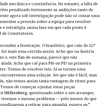
dade mecânica e consistência. No entanto, a falta de
 têm penalizado fortemente as ambições tanto de
ente agora sob investigação pode não só custar uma
mentar a pressão sobre a equipa para resolver
 e estratégia, numa fase em que cada ponto é
l de Construtores.
scondeu a frustração. O brasileiro, que caiu do 12.º
m, foi mais uma corrida assim. Acho que na Áustria
e e, este
fim
-de-semana, parece que não
inda. Acho que caí para P16 ou P17 na primeira
stre. Temos de resolver isto. Já se tornou uma
 encontremos uma solução. Sei que não é fácil, mas
rás, não temos assim tanta vantagem de ritmo para
. Temos de começar a juntar estas peças.
co Hülkenberg
, questionado sobre o seu arranque,
os tivemos o mesmo problema — pelo menos do que
prendizagens a retirar para amanhã, espero eu.”