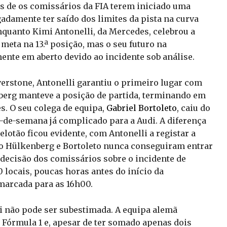
is de os comissários da FIA terem iniciado uma
gadamente ter saído dos limites da pista na curva
quanto Kimi Antonelli, da Mercedes, celebrou a
meta na 13.ª posição, mas o seu futuro na
ente em aberto devido ao incidente sob análise.
erstone, Antonelli garantiu o primeiro lugar com
berg manteve a posição de partida, terminando em
es. O seu colega de equipa,
Gabriel Bortoleto
, caiu do
-de-semana já complicado para a Audi. A diferença
elotão ficou evidente, com Antonelli a registar a
to Hülkenberg e Bortoleto nunca conseguiram entrar
 decisão dos comissários sobre o incidente de
 locais, poucas horas antes do início da
 marcada para as 16h00.
 não pode ser subestimada. A equipa alemã
a Fórmula 1 e, apesar de ter somado apenas dois