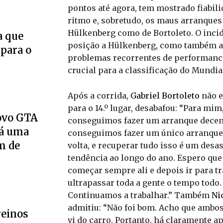
pontos até agora, tem mostrado fiabili
ritmo e, sobretudo, os maus arranques
Hülkenberg como de Bortoleto. O incid
a que
posição a Hülkenberg, como também au
 para o
problemas recorrentes de performance
crucial para a classificação do Mundia
Após a corrida,
Gabriel Bortoleto
não e
para o 14.º lugar, desabafou: “Para mi
novo GTA
conseguimos fazer um arranque decent
Há uma
conseguimos fazer um único arranque a
m de
volta, e recuperar tudo isso é um desa
tendência ao longo do ano. Espero que
começar sempre ali e depois ir para t
ultrapassar toda a gente o tempo todo
Continuamos a trabalhar.” Também
Ni
admitiu: “Não foi bom. Acho que amb
reinos
vi do carro. Portanto, há claramente a