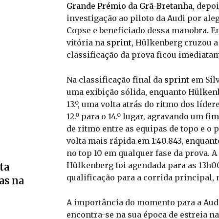
Grande Prémio da Grã-Bretanha
, depo
investigação ao piloto da Audi por ale
Copse e beneficiado dessa manobra. En
vitória na
sprint
, Hülkenberg cruzou a 
classificação da prova ficou imediatam
Na classificação final da
sprint
em Silv
uma exibição sólida, enquanto Hülken
13.º, uma volta atrás do ritmo dos líder
12.º para o 14.º lugar, agravando um
fim
de ritmo entre as equipas de topo e o p
volta mais rápida em 1:40.843, enquan
no top 10 em qualquer fase da prova. A
Hülkenberg foi agendada para as 13h00
ta
qualificação para a corrida principal,
as na
A importância do momento para a Audi
encontra-se na sua época de estreia n