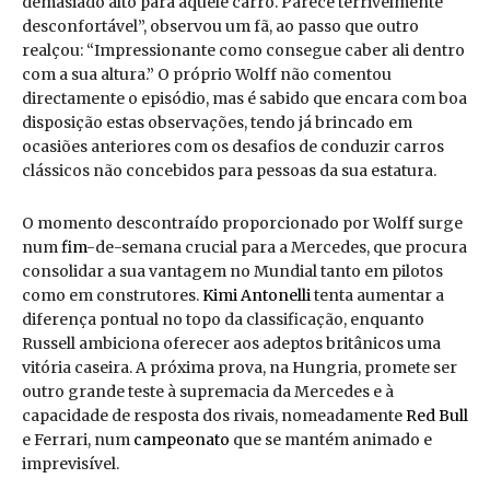
demasiado alto para aquele carro. Parece terrivelmente
desconfortável”, observou um fã, ao passo que outro
realçou: “Impressionante como consegue caber ali dentro
com a sua altura.” O próprio Wolff não comentou
directamente o episódio, mas é sabido que encara com boa
disposição estas observações, tendo já brincado em
ocasiões anteriores com os desafios de conduzir carros
clássicos não concebidos para pessoas da sua estatura.
O momento descontraído proporcionado por Wolff surge
num
fim
-de-semana crucial para a Mercedes, que procura
consolidar a sua vantagem no Mundial tanto em pilotos
como em construtores.
Kimi Antonelli
tenta aumentar a
diferença pontual no topo da classificação, enquanto
Russell ambiciona oferecer aos adeptos britânicos uma
vitória caseira. A próxima prova, na Hungria, promete ser
outro grande teste à supremacia da Mercedes e à
capacidade de resposta dos rivais, nomeadamente
Red Bull
e Ferrari, num
campeonato
que se mantém animado e
imprevisível.