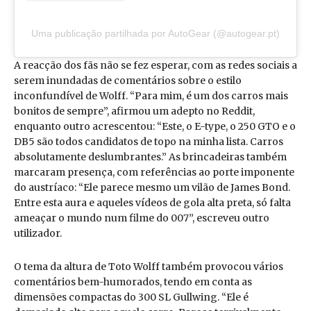
Uma publicação partilhada por AutoGear (@autogear.pt)
A reacção dos fãs não se fez esperar, com as redes sociais a
serem inundadas de comentários sobre o estilo
inconfundível de Wolff. “Para mim, é um dos carros mais
bonitos de sempre”, afirmou um adepto no Reddit,
enquanto outro acrescentou: “Este, o E-type, o 250 GTO e o
DB5 são todos candidatos de topo na minha lista. Carros
absolutamente deslumbrantes.” As brincadeiras também
marcaram presença, com referências ao porte imponente
do austríaco: “Ele parece mesmo um vilão de James Bond.
Entre esta aura e aqueles vídeos de gola alta preta, só falta
ameaçar o mundo num filme do 007”, escreveu outro
utilizador.
O tema da altura de Toto Wolff também provocou vários
comentários bem-humorados, tendo em conta as
dimensões compactas do 300 SL Gullwing. “Ele é