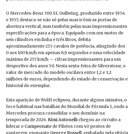
O Mercedes-Benz 300 SL Gullwing, produzido entre 1954
e 1957, destaca-se não só pelas suas icónicas portas de
abertura vertical, mas também pelas suas impressionantes
especificações para a época. Equipado com um motor de
seis cilindros em linha e três litros, debita
aproximadamente 215 cavalos de potência, atingindo dos
0 aos 100 km/h em apenas 8,9 segundos e uma velocidade
máxima de 257 km/h — cifras impressionantes para um
desportivo dos anos 50. Nesta sexta-feira de Silverstone, o
valor de mercado do modelo oscilava entre 1,2 e 3,2
milhões de euros, dependendo do estado de conservação e
historial do exemplar.
Esta aparição de Wolff eclipsou, durante alguns minutos, o
foco habitual nas batalhas do Mundial de Fórmula 1, onde a
Mercedes procura consolidar o seu domínio na
temporada de 2026.
Kimi Antonelli
chegou ao circuito a
liderar o
Campeonato
de Pilotos com 40 pontos de
vantagem, enquanto
George Russell
, embalado pela vitória