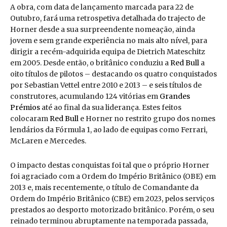
A obra, com data de lançamento marcada para 22 de
Outubro, fará uma retrospetiva detalhada do trajecto de
Horner desde a sua surpreendente nomeação, ainda
jovem e sem grande experiência no mais alto nível, para
dirigir a recém-adquirida equipa de Dietrich Mateschitz
em 2005. Desde então, o britânico conduziu a
Red Bull
a
oito títulos de pilotos – destacando os quatro conquistados
por Sebastian Vettel entre 2010 e 2013 – e seis títulos de
construtores, acumulando 124 vitórias em
Grandes
Prémios
até ao final da sua liderança. Estes feitos
colocaram
Red Bull
e Horner no restrito grupo dos nomes
lendários da Fórmula 1, ao lado de equipas como Ferrari,
McLaren e Mercedes.
O impacto destas conquistas foi tal que o próprio Horner
foi agraciado com a Ordem do Império Britânico (OBE) em
2013 e, mais recentemente, o título de Comandante da
Ordem do Império Britânico (CBE) em 2023, pelos serviços
prestados ao desporto motorizado britânico. Porém, o seu
reinado terminou abruptamente na temporada passada,