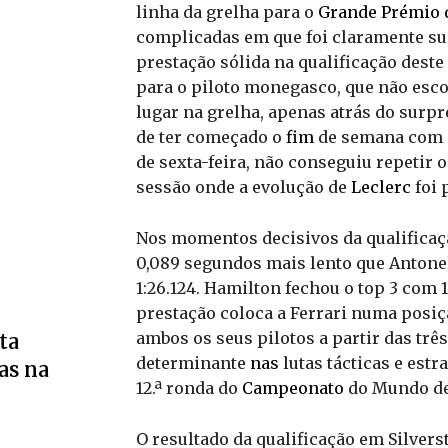
linha da grelha para o
Grande Prémio 
complicadas em que foi claramente su
prestação sólida na qualificação dest
para o piloto monegasco, que não esco
lugar na grelha, apenas atrás do surp
de ter começado o
fim
de semana com o
de sexta-feira, não conseguiu repetir o
sessão onde a evolução de
Leclerc
foi 
Nos momentos decisivos da qualificaç
0,089 segundos mais lento que Antonel
1:26.124. Hamilton fechou o top 3 com 1
prestação coloca a Ferrari numa posiç
ambos os seus pilotos a partir das trê
ta
determinante
nas
lutas tácticas e estr
as na
12.ª ronda do
Campeonato
do Mundo de
O resultado da qualificação em Silvers