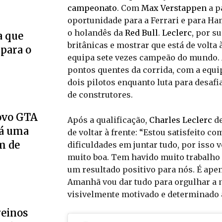
campeonato
. Com
Max Verstappen
a p
oportunidade para a Ferrari e para Ha
o holandês da
Red Bull
.
Leclerc
, por s
a que
britânicas e mostrar que está de volt
 para o
equipa sete vezes campeão do mundo. A
pontos quentes da corrida, com a equip
dois pilotos enquanto luta para desafi
de construtores.
novo GTA
Após a qualificação,
Charles Leclerc
de
Há uma
de voltar à frente: “Estou satisfeito c
m de
dificuldades em juntar tudo, por isso 
muito boa. Tem havido muito trabalho 
um resultado positivo para nós. É apen
Amanhã vou dar tudo para orgulhar a n
visivelmente motivado e determinado a 
reinos