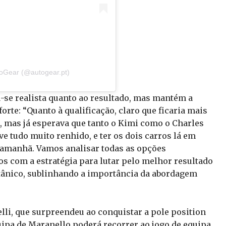
toGear (@autogear.pt)
u-se realista quanto ao resultado, mas mantém a
orte: “Quanto à qualificação, claro que ficaria mais
m, mas já esperava que tanto o Kimi como o Charles
e tudo muito renhido, e ter os dois carros lá em
amanhã. Vamos analisar todas as opções
os com a estratégia para lutar pelo melhor resultado
ritânico, sublinhando a importância da abordagem
lli, que surpreendeu ao conquistar a pole position
ipa de Maranello poderá recorrer ao jogo de equipa