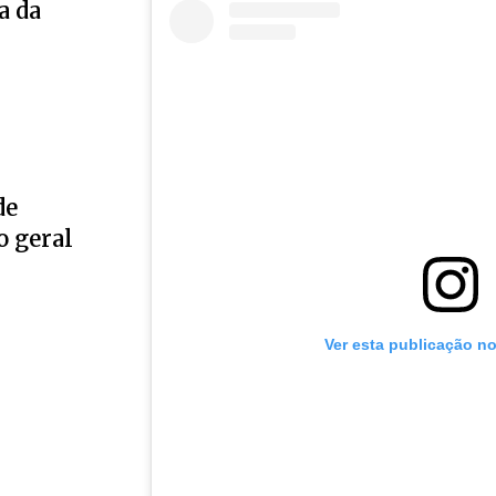
a da
de
o geral
Ver esta publicação n