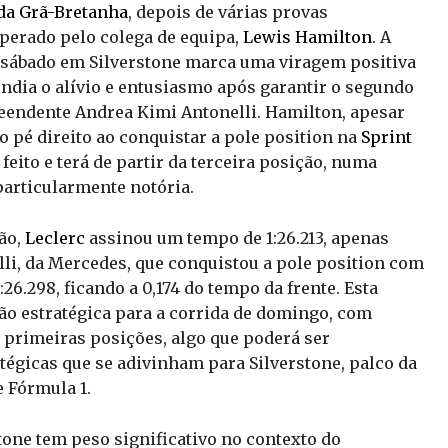
da Grã-Bretanha
, depois de várias provas
perado pelo colega de equipa,
Lewis Hamilton
. A
e sábado em Silverstone marca uma viragem positiva
ndia o alívio e entusiasmo após garantir o segundo
reendente Andrea Kimi Antonelli. Hamilton, apesar
 pé direito ao conquistar a pole position na
Sprint
 feito e terá de partir da terceira posição, numa
particularmente notória.
ão,
Leclerc
assinou um tempo de 1:26.213, apenas
li, da Mercedes, que conquistou a pole position com
:26.298, ficando a 0,174 do tempo da frente. Esta
ão estratégica para a corrida de domingo, com
s primeiras posições, algo que poderá ser
atégicas que se adivinham para Silverstone, palco da
 Fórmula 1.
tone tem peso significativo no contexto do