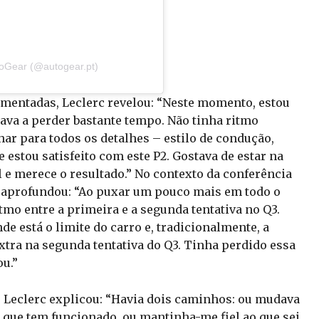
toGear (@autogear.pt)
entadas, Leclerc revelou: “Neste momento, estou
tava a perder bastante tempo. Não tinha ritmo
har para todos os detalhes – estilo de condução,
stou satisfeito com este P2. Gostava de estar na
l e merece o resultado.” No contexto da conferência
c aprofundou: “Ao puxar um pouco mais em todo o
tmo entre a primeira e a segunda tentativa no Q3.
de está o limite do carro e, tradicionalmente, a
xtra na segunda tentativa do Q3. Tinha perdido essa
u.”
, Leclerc explicou: “Havia dois caminhos: ou mudava
 que tem funcionado, ou mantinha-me fiel ao que sei