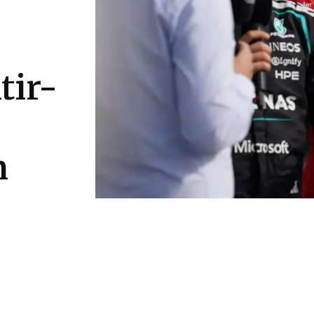
tir-
m