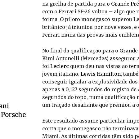
na grelha de partida para o
Grande Pré
com o Ferrari SF-26 voltou – algo que 
forma. O piloto monegasco superou
L
britânico já triunfou por nove vezes, 
Ferrari numa das provas mais emblemá
No final da qualificação para o
Grande 
Kimi Antonelli (Mercedes) assegurou 
foi
Leclerc
quem deu nas vistas ao ter
jovem italiano.
Lewis Hamilton
, també
conseguir igualar a explosividade dos
apenas a 0,127 segundos do registo de 
segundos do topo, numa qualificação m
um traçado desafiante que premiou a o
ani
 Porsche
Este resultado assume particular imp
conta que o monegasco não terminava 
Miami. As últimas corridas têm sido p