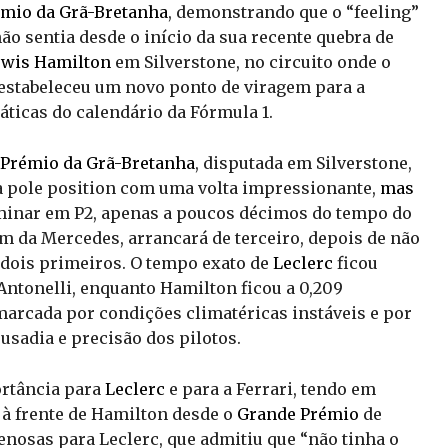
mio da Grã-Bretanha
, demonstrando que o “feeling”
não sentia desde o início da sua recente quebra de
ewis Hamilton
em Silverstone, no circuito onde o
e estabeleceu um novo ponto de viragem para a
ticas do calendário da Fórmula 1.
Prémio da Grã-Bretanha
, disputada em Silverstone,
a pole position com uma volta impressionante,
mas
minar em P2, apenas a poucos décimos do tempo do
m da Mercedes, arrancará de terceiro, depois de não
 dois primeiros. O tempo exato de
Leclerc
ficou
Antonelli, enquanto Hamilton ficou a 0,209
arcada por condições climatéricas instáveis e por
usadia e precisão dos pilotos.
ortância para
Leclerc
e para a Ferrari, tendo em
à frente de Hamilton desde o
Grande Prémio
de
enosas para Leclerc, que admitiu que “não tinha o