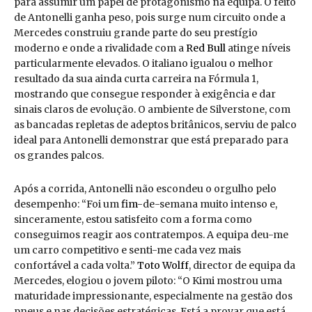
para assumir um papel de protagonismo na equipa. O feito
de Antonelli ganha peso, pois surge num circuito onde a
Mercedes construiu grande parte do seu prestígio
moderno e onde a rivalidade com a
Red Bull
atinge níveis
particularmente elevados. O italiano igualou o melhor
resultado da sua ainda curta carreira na Fórmula 1,
mostrando que consegue responder à exigência e dar
sinais claros de evolução. O ambiente de Silverstone, com
as bancadas repletas de adeptos britânicos, serviu de palco
ideal para Antonelli demonstrar que está preparado para
os grandes palcos.
Após a corrida, Antonelli não escondeu o orgulho pelo
desempenho: “Foi um
fim
-de-semana muito intenso e,
sinceramente, estou satisfeito com a forma como
conseguimos reagir aos contratempos. A equipa deu-me
um carro competitivo e senti-me cada vez mais
confortável a cada volta.”
Toto Wolff
, director de equipa da
Mercedes, elogiou o jovem piloto: “O Kimi mostrou uma
maturidade impressionante, especialmente na gestão dos
pneus e nas decisões estratégicas. Está a provar que está