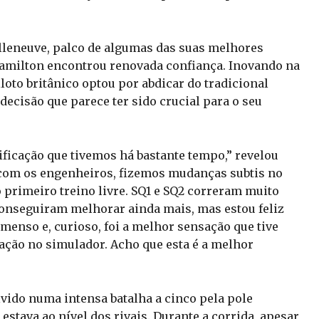
illeneuve, palco de algumas das suas melhores
Hamilton encontrou renovada confiança. Inovando na
loto britânico optou por abdicar do tradicional
decisão que parece ter sido crucial para o seu
ificação que tivemos há bastante tempo,” revelou
 com os engenheiros, fizemos mudanças subtis no
o primeiro treino livre. SQ1 e SQ2 correram muito
conseguiram melhorar ainda mais, mas estou feliz
 imenso e, curioso, foi a melhor sensação que tive
ação no simulador. Acho que esta é a melhor
lvido numa intensa batalha a cinco pela pole
estava ao nível dos rivais. Durante a corrida, apesar