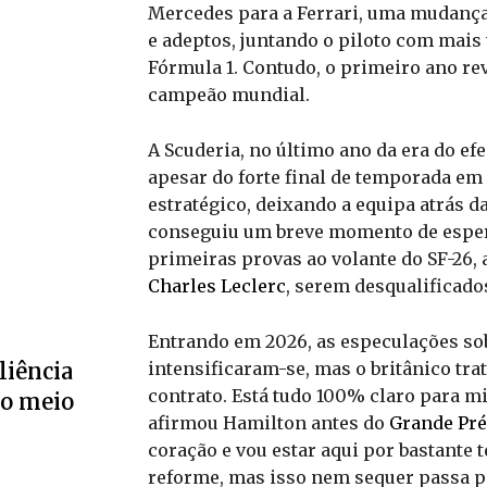
Mercedes para a Ferrari, uma mudança 
e adeptos, juntando o piloto com mais 
Fórmula 1. Contudo, o primeiro ano re
campeão mundial.
A Scuderia, no último ano da era do efei
apesar do forte final de temporada em
estratégico, deixando a equipa atrás 
conseguiu um breve momento de espe
primeiras provas ao volante do SF-26, 
Charles Leclerc
, serem desqualificado
Entrando em 2026, as especulações sob
intensificaram-se, mas o britânico tra
liência
contrato. Está tudo 100% claro para m
no meio
afirmou Hamilton antes do
Grande Pr
coração e vou estar aqui por bastante 
reforme, mas isso nem sequer passa pe