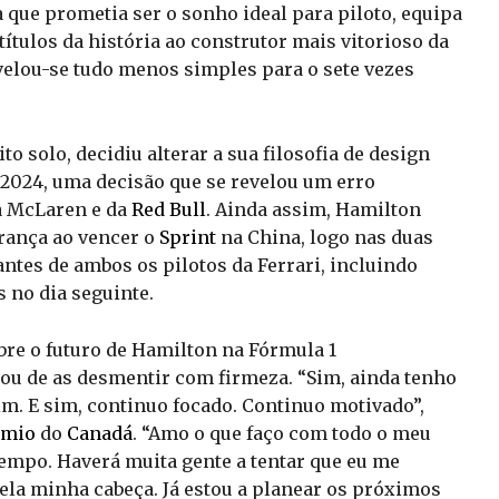
que prometia ser o sonho ideal para piloto, equipa
títulos da história ao construtor mais vitorioso da
velou-se tudo menos simples para o sete vezes
to solo, decidiu alterar a sua filosofia de design
 2024, uma decisão que se revelou um erro
da McLaren e da
Red Bull
. Ainda assim, Hamilton
rança ao vencer o
Sprint
na China, logo nas duas
antes de ambos os pilotos da Ferrari, incluindo
s no dia seguinte.
re o futuro de Hamilton na Fórmula 1
tou de as desmentir com firmeza. “Sim, ainda tenho
im. E sim, continuo focado. Continuo motivado”,
émio
do
Canadá
. “Amo o que faço com todo o meu
tempo. Haverá muita gente a tentar que eu me
la minha cabeça. Já estou a planear os próximos