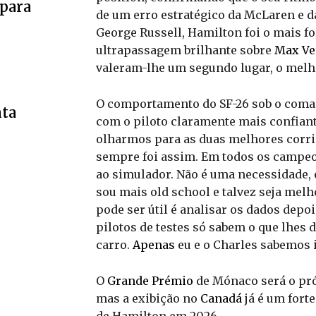
 para
de um erro estratégico da McLaren e d
George Russell, Hamilton foi o mais fo
ultrapassagem brilhante sobre
Max Ve
valeram-lhe um segundo lugar, o melho
O comportamento do SF-26 sob o coma
nta
com o piloto claramente mais confiant
r
olharmos para as duas melhores corrid
sempre foi assim. Em todos os campeo
ao simulador. Não é uma necessidade,
sou mais old school e talvez seja melh
pode ser útil é analisar os dados depo
pilotos de testes só sabem o que lhes 
carro.
Apenas
eu e o Charles sabemos i
O
Grande Prémio
de Mónaco será o pró
mas a exibição no
Canadá
já é um fort
de Hamilton em 2026.