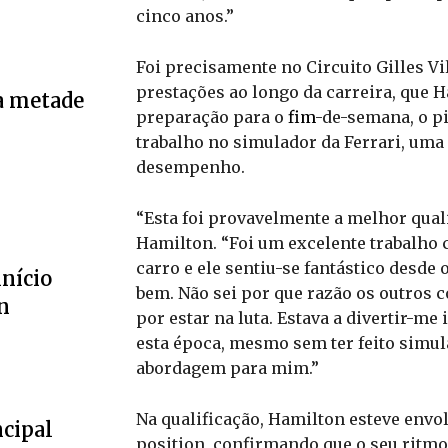
cinco anos.”
Foi precisamente no Circuito Gilles V
prestações ao longo da carreira, que 
a metade
preparação para o
fim
-de-semana, o pi
trabalho no simulador da Ferrari, uma 
desempenho.
“Esta foi provavelmente a melhor qual
Hamilton. “Foi um excelente trabalho
carro e ele sentiu-se fantástico desde 
início
bem. Não sei por que razão os outros 
n
por estar na luta. Estava a divertir-me
esta época, mesmo sem ter feito simul
abordagem para mim.”
Na qualificação, Hamilton esteve envo
ncipal
position, confirmando que o seu ritmo 