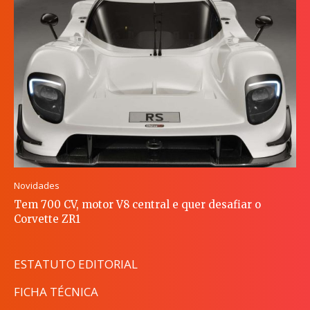
Novidades
Tem 700 CV, motor V8 central e quer desafiar o
Corvette ZR1
ESTATUTO EDITORIAL
FICHA TÉCNICA