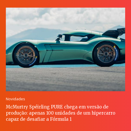
Novidades
McMurtry Spéirling PURE chega em versão de
produção: apenas 100 unidades de um hipercarro
capaz de desafiar a Fórmula 1