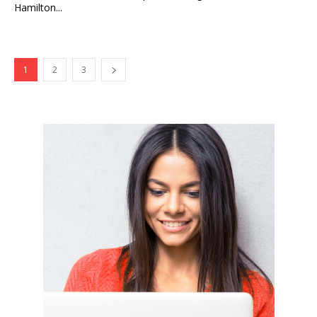
Hamilton...
1
2
3