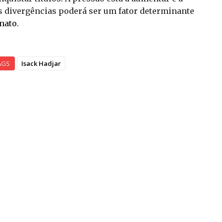
s divergências poderá ser um fator determinante
nato
.
AGS
Isack Hadjar