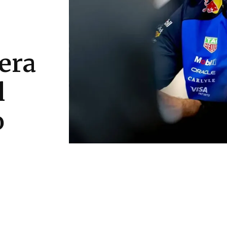
era
l
o