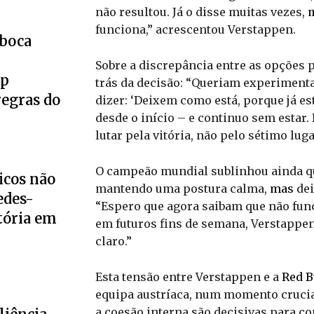
não resultou. Já o disse muitas vezes,
funciona,” acrescentou Verstappen.
eboca
Sobre a discrepância entre as opções p
up
trás da decisão: “Queriam experimenta
regras do
dizer: ‘Deixem como está, porque já e
desde o início – e continuo sem estar
lutar pela vitória, não pelo sétimo luga
O campeão mundial sublinhou ainda que
icos não
mantendo uma postura calma,
mas
dei
edes-
“Espero que agora saibam que não func
tória em
em futuros fins de semana, Verstappen 
claro.”
Esta tensão entre Verstappen e a
Red B
equipa austríaca, num momento crucia
a coesão interna são decisivas para co