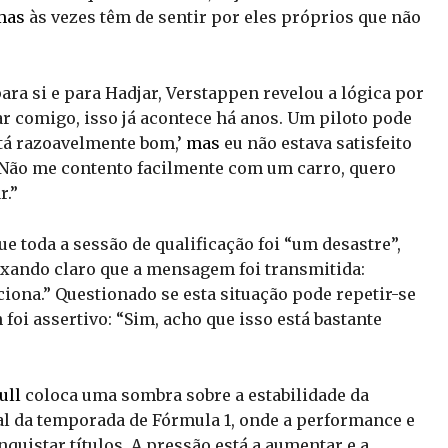
mas
às vezes têm de sentir por eles próprios que não
ara si e para Hadjar, Verstappen revelou a lógica por
r comigo, isso já acontece há anos. Um piloto pode
stá razoavelmente bom,’
mas
eu não estava satisfeito
. Não me contento facilmente com um carro, quero
r.”
 toda a sessão de qualificação foi “um desastre”,
xando claro que a mensagem foi transmitida:
iona.” Questionado se esta situação pode repetir-se
foi assertivo: “Sim, acho que isso está bastante
ull
coloca uma sombra sobre a estabilidade da
l da temporada de Fórmula 1, onde a performance e
nquistar títulos. A pressão está a aumentar e a