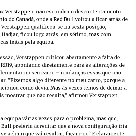
x Verstappen
, não escondeu o descontentamento
mio
do
Canadá
, onde a
Red Bull
voltou a ficar atrás de
 Verstappen qualificou-se na sexta posição,
 Hadjar, ficou logo atrás, em sétimo,
mas
com
cas feitas pela equipa.
ssão, Verstappen criticou abertamente a falta de
RB19, apontando diretamente para as alterações de
plementar no seu carro – mudanças essas que não
r. “Fizemos algo diferente no meu carro, porque a
uncionou como devia.
Mas
às vezes temos de deixar a
is mostrar que não resulta,” afirmou Verstappen,
o a equipa várias vezes para o problema,
mas
que,
 Bull
preferiu acreditar que a nova configuração iria
, se acham que vai resultar, façam-no.’ E claramente