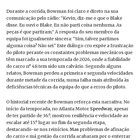
Durante a corrida, Bowman foi claro e direto na sua
comunicação pelo rádio: “Kevin, diz-me o que o Blake
disse. Eu ouvi o Blake. Eu não parti coisa nenhuma. As
peças é que partiram.” A resposta do seu membro da
equipa foi igualmente sincera: “Sim, talvez partimos
alguma coisa? Não sei.” Este diálogo cru expõe a frustração
do piloto perante os constantes problemas mecânicos que
têm marcado a sua temporada de 2026, onde a fiabilidade
do carro nº 48 tem sido um calvário. Segundo alguns
relatos, Bowman perdeu a primeira e segunda velocidades
durante metade da corrida, numa falha mais atribuída às
deficiências técnicas da equipa do que a erros do piloto.
O historial recente de Bowman reforça esta narrativa. No
início da temporada, no Atlanta Motor
Speedway
, apesar
de ter partido de 36.º, mostrou resiliência e velocidade ao
escalar até 15.º lugar no
fim
da segunda etapa,
destacando-se nos reinícios.
Mas
problemas de afinação
do carro e má gestão da corrida acabaram por o enterrar