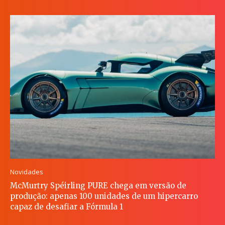
Novidades
McMurtry Spéirling PURE chega em versão de
produção: apenas 100 unidades de um hipercarro
capaz de desafiar a Fórmula 1