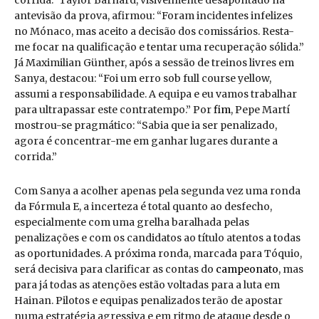
antevisão da prova, afirmou: “Foram incidentes infelizes
no Mónaco, mas aceito a decisão dos comissários. Resta-
me focar na qualificação e tentar uma recuperação sólida.”
Já Maximilian Günther, após a sessão de treinos livres em
Sanya, destacou: “Foi um erro sob full course yellow,
assumi a responsabilidade. A equipa e eu vamos trabalhar
para ultrapassar este contratempo.” Por
fim
, Pepe Martí
mostrou-se pragmático: “Sabia que ia ser penalizado,
agora é concentrar-me em ganhar lugares durante a
corrida.”
Com Sanya a acolher apenas pela segunda vez uma ronda
da Fórmula E, a incerteza é total quanto ao desfecho,
especialmente com uma grelha baralhada pelas
penalizações e com os candidatos ao título atentos a todas
as oportunidades. A próxima ronda, marcada para Tóquio,
será decisiva para clarificar as contas do
campeonato
, mas
para já todas as atenções estão voltadas para a luta em
Hainan. Pilotos e equipas penalizados terão de apostar
numa estratégia agressiva e em ritmo de ataque desde o