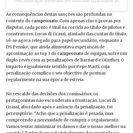
Uma publicação partilhada por AutoGear (@autogear.pt)
As consequências destas sanções são profundas no
contexto do
campeonato
. Com apenas cinco provas por
disputar, cada ponto é vital na corrida ao título de pilotos e
construtores. Lucas di Grassi, afastado das contas do título,
vê-se agora relegado para papel secundário, enquanto a
DS Penske, que ainda alimentava esperanças de
aproximação ao top 3 do
campeonato
de equipas, sofre um
duplo revés com as penalizações de Barnard e Günther. O
impacto é igualmente sentido por Pepe Martí, cuja
penalização complica o seu objectivo de pontuar
regularmente na sua época de estreia.
No rescaldo das decisões dos comissários, os
protagonistas não esconderam a frustração. Lucas di
Grassi, abordado após o anúncio da penalização, foi
peremptório: “Acho que a penalização é pesada, mas
compreendo a necessidade de cumprir o regulamento.
Vamos tentar minimizar os danos e dar o nosso melhor na
corrida.” Taylor Barnard, visivelmente desapontado na