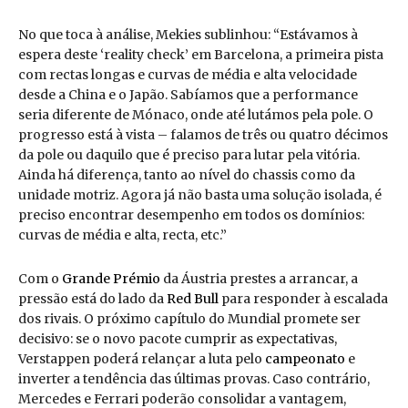
No que toca à análise, Mekies sublinhou: “Estávamos à
espera deste ‘reality check’ em Barcelona, a primeira pista
com rectas longas e curvas de média e alta velocidade
desde a China e o Japão. Sabíamos que a performance
seria diferente de Mónaco, onde até lutámos pela pole. O
progresso está à vista – falamos de três ou quatro décimos
da pole ou daquilo que é preciso para lutar pela vitória.
Ainda há diferença, tanto ao nível do chassis como da
unidade motriz. Agora já não basta uma solução isolada, é
preciso encontrar desempenho em todos os domínios:
curvas de média e alta, recta, etc.”
Com o
Grande Prémio
da Áustria prestes a arrancar, a
pressão está do lado da
Red Bull
para responder à escalada
dos rivais. O próximo capítulo do Mundial promete ser
decisivo: se o novo pacote cumprir as expectativas,
Verstappen poderá relançar a luta pelo
campeonato
e
inverter a tendência das últimas provas. Caso contrário,
Mercedes e Ferrari poderão consolidar a vantagem,