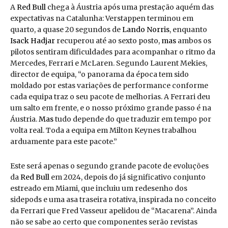
A
Red Bull
chega à Áustria após uma prestação aquém das
expectativas na Catalunha: Verstappen terminou em
quarto, a quase 20 segundos de
Lando Norris
, enquanto
Isack Hadjar
recuperou até ao sexto posto,
mas
ambos os
pilotos sentiram dificuldades para acompanhar o ritmo da
Mercedes, Ferrari e McLaren. Segundo Laurent Mekies,
director de equipa, “o panorama da época tem sido
moldado por estas variações de performance conforme
cada equipa traz o seu pacote de melhorias. A Ferrari deu
um salto em frente, e o nosso próximo grande passo é na
Áustria.
Mas
tudo depende do que traduzir em tempo por
volta real. Toda a equipa em Milton Keynes trabalhou
arduamente para este pacote.”
Este será apenas o segundo grande pacote de evoluções
da
Red Bull
em 2024, depois do já significativo conjunto
estreado em Miami, que incluiu um redesenho dos
sidepods e uma asa traseira rotativa, inspirada no conceito
da Ferrari que Fred Vasseur apelidou de “Macarena”. Ainda
não se sabe ao certo que componentes serão revistas