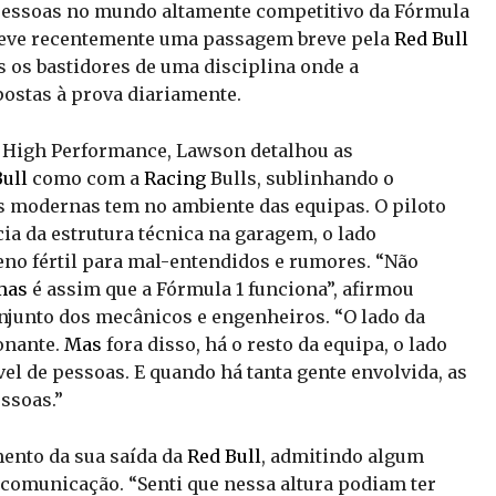
s pessoas no mundo altamente competitivo da Fórmula
teve recentemente uma passagem breve pela
Red Bull
s os bastidores de uma disciplina onde a
postas à prova diariamente.
t High Performance, Lawson detalhou as
ull
como com a
Racing
Bulls, sublinhando o
 modernas tem no ambiente das equipas. O piloto
cia da estrutura técnica na garagem, o lado
eno fértil para mal-entendidos e rumores. “Não
mas
é assim que a Fórmula 1 funciona”, afirmou
onjunto dos mecânicos e engenheiros. “O lado da
onante.
Mas
fora disso, há o resto da equipa, o lado
el de pessoas. E quando há tanta gente envolvida, as
ssoas.”
ento da sua saída da
Red Bull
, admitindo algum
 comunicação. “Senti que nessa altura podiam ter