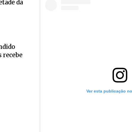
etade da
ndido
s recebe
Ver esta publicação n