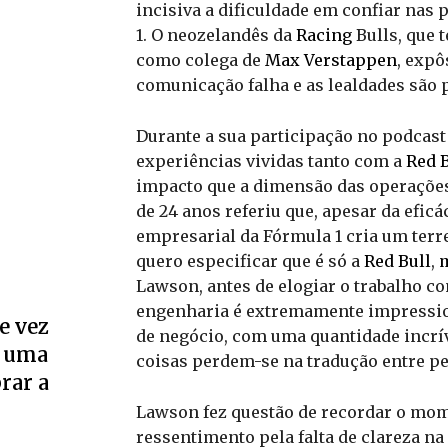
incisiva a dificuldade em confiar na
1. O neozelandês da
Racing
Bulls, que 
como colega de
Max Verstappen
, expô
comunicação falha e as lealdades são 
Durante a sua participação no podcas
experiências vividas tanto com a
Red B
impacto que a dimensão das operações
de 24 anos referiu que, apesar da eficá
empresarial da Fórmula 1 cria um terr
quero especificar que é só a
Red Bull
,
Lawson, antes de elogiar o trabalho c
engenharia é extremamente impressi
e vez
de negócio, com uma quantidade incrív
u uma
coisas perdem-se na tradução entre pe
rar a
Lawson fez questão de recordar o mom
ressentimento pela falta de clareza na