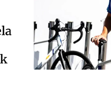
la
ck