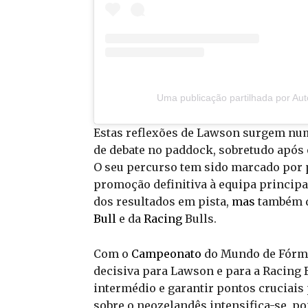
Uma publicação partilhada por Au
Estas reflexões de Lawson surgem numa
de debate no paddock, sobretudo após 
O seu percurso tem sido marcado por 
promoção definitiva à equipa principa
dos resultados em pista,
mas
também d
Bull
e da
Racing
Bulls.
Com o
Campeonato
do Mundo de Fórmu
decisiva para Lawson e para a Racing 
intermédio e garantir pontos cruciais
sobre o neozelandês intensifica-se, po