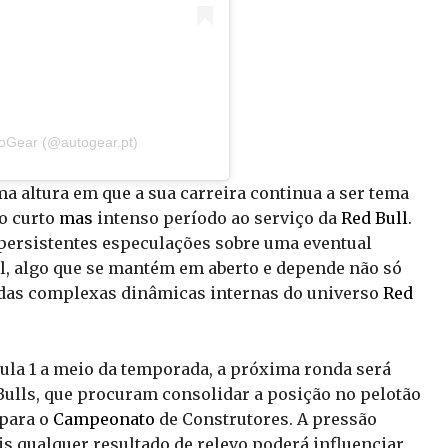
toGear (@autogear.pt)
 altura em que a sua carreira continua a ser tema
o curto
mas
intenso período ao serviço da
Red Bull
.
persistentes especulações sobre uma eventual
l, algo que se mantém em aberto e depende não só
as complexas dinâmicas internas do universo
Red
la 1 a meio da temporada, a próxima ronda será
Bulls, que procuram consolidar a posição no pelotão
 para o
Campeonato
de Construtores. A pressão
is qualquer resultado de relevo poderá influenciar