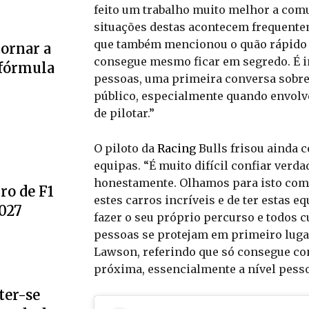
feito um trabalho muito melhor a comu
situações destas acontecem frequentem
que também mencionou o quão rápido 
tornar a
consegue mesmo ficar em segredo. É 
 fórmula
pessoas, uma primeira conversa sobre
público, especialmente quando envolv
de pilotar.”
O piloto da
Racing
Bulls frisou ainda 
equipas. “É muito difícil confiar verda
honestamente. Olhamos para isto como
ro de F1
estes carros incríveis e de ter estas e
2027
fazer o seu próprio percurso e todos c
pessoas se protejam em primeiro lugar
Lawson, referindo que só consegue co
próxima, essencialmente a nível pesso
ter-se