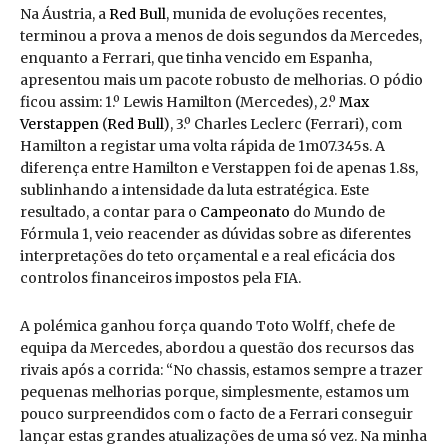
Na Áustria, a
Red Bull
, munida de evoluções recentes,
terminou a prova a menos de dois segundos da Mercedes,
enquanto a Ferrari, que tinha vencido em Espanha,
apresentou mais um pacote robusto de melhorias. O pódio
ficou assim: 1.º Lewis Hamilton (Mercedes), 2.º
Max
Verstappen
(
Red Bull
), 3.º Charles Leclerc (Ferrari), com
Hamilton a registar uma volta rápida de 1m07.345s. A
diferença entre Hamilton e Verstappen foi de apenas 1.8s,
sublinhando a intensidade da luta estratégica. Este
resultado, a contar para o
Campeonato
do Mundo de
Fórmula 1, veio reacender as dúvidas sobre as diferentes
interpretações do teto orçamental e a real eficácia dos
controlos financeiros impostos pela FIA.
A polémica ganhou força quando Toto Wolff, chefe de
equipa da Mercedes, abordou a questão dos recursos das
rivais após a corrida: “No chassis, estamos sempre a trazer
pequenas melhorias porque, simplesmente, estamos um
pouco surpreendidos com o facto de a Ferrari conseguir
lançar estas grandes atualizações de uma só vez. Na minha