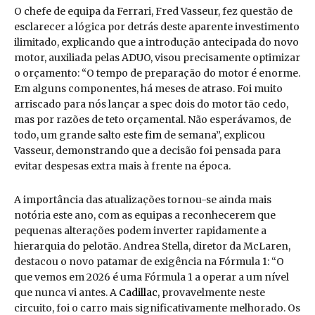
O chefe de equipa da Ferrari, Fred Vasseur, fez questão de
esclarecer a lógica por detrás deste aparente investimento
ilimitado, explicando que a introdução antecipada do novo
motor, auxiliada pelas ADUO, visou precisamente optimizar
o orçamento: “O tempo de preparação do motor é enorme.
Em alguns componentes, há meses de atraso. Foi muito
arriscado para nós lançar a spec dois do motor tão cedo,
mas por razões de teto orçamental. Não esperávamos, de
todo, um grande salto este
fim
de semana”, explicou
Vasseur, demonstrando que a decisão foi pensada para
evitar despesas extra mais à frente na época.
A importância das atualizações tornou-se ainda mais
notória este ano, com as equipas a reconhecerem que
pequenas alterações podem inverter rapidamente a
hierarquia do pelotão. Andrea Stella, diretor da McLaren,
destacou o novo patamar de exigência na Fórmula 1: “O
que vemos em 2026 é uma Fórmula 1 a operar a um nível
que nunca vi antes. A
Cadillac
, provavelmente neste
circuito, foi o carro mais significativamente melhorado. Os