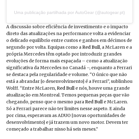
Uma publicação partilhada por AutoGear (@autogear.pt)
A discussão sobre eficiência de investimento e o impacto
direto das atualizações na performance volta a evidenciar
o delicado equilíbrio entre custos e ganhos em décimos de
segundo por volta. Equipas como a
Red Bull
, a McLaren e a
própria Mercedes têm optado por introduzir grandes
evoluções de forma mais espaçada – como a atualização
significativa da Mercedes no Canadá –, enquanto a Ferrari
se destaca pela regularidade e volume. “O único que não
está a abrandar [o desenvolvimento] é a Ferrari”, sublinhou
Wolff. “Entre McLaren,
Red Bull
e nós, houve uma grande
atualização em Montreal. Temos pequenas peças que vão
chegando, penso que o mesmo para
Red Bull
e McLaren.
Só a Ferrari parece não ter limites nesse aspeto. E ainda
por cima, esperavam as ADUO [novas oportunidades de
desenvolvimento] e já trazem um novo motor. Devem ter
começado a trabalhar nisso há seis meses.”