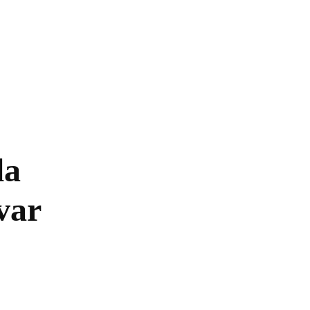
Novidades
Nacional
Ensaios
Candidatur
la
var