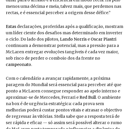
olhar para o arrasto e a eficiência em modo recta. Há pelo
menos uma décima e meia, talvez mais, que perdemos nas
rectas, e é essencial perceber a origem desse défice.”
Estas
declarações, proferidas após a qualificação, mostram
um líder ciente dos desafios mas determinado em inverter
o ciclo. Do lado dos pilotos,
Lando Norris
e
Oscar Piastri
continuam a demonstrar potencial, mas a pressão para a
McLaren entregar evoluções tangíveis é cada vez maior,
sob risco de perder o comboio dos da frente no
campeonato
.
Com o calendário a avançar rapidamente, a próxima
paragem do Mundial será essencial para perceber até que
ponto a McLaren consegue responder ao apelo interno e
aproximar-se de Mercedes, Ferrari e
Red Bull
. O ambiente
na box é de urgência estratégica: cada prova sem
melhorias poderá custar pontos vitais e atrasar o objectivo
de regressar às vitórias. Stella sabe que a resposta terá de
ser rápida e eficaz — só assim será possível alterar o rumo