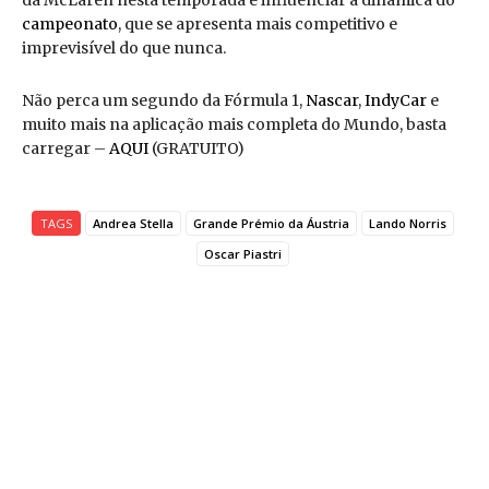
da McLaren nesta temporada e influenciar a dinâmica do
campeonato
, que se apresenta mais competitivo e
imprevisível do que nunca.
Não perca um segundo da Fórmula 1,
Nascar
,
IndyCar
e
muito mais na aplicação mais completa do Mundo, basta
carregar –
AQUI
(GRATUITO)
TAGS
Andrea Stella
Grande Prémio da Áustria
Lando Norris
Oscar Piastri