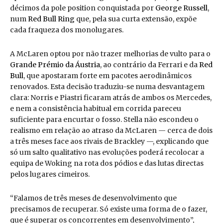
décimos da pole position conquistada por
George Russell
,
num
Red Bull Ring
que, pela sua curta extensão, expõe
cada fraqueza dos monolugares.
A McLaren optou por não trazer melhorias de vulto para o
Grande Prémio da Áustria
, ao contrário da Ferrari e da
Red
Bull
, que apostaram forte em pacotes aerodinâmicos
renovados. Esta decisão traduziu-se numa desvantagem
clara: Norris e Piastri ficaram atrás de ambos os Mercedes,
e nem a consistência habitual em corrida pareceu
suficiente para encurtar o fosso. Stella não escondeu o
realismo em relação ao atraso da McLaren — cerca de dois
a três meses face aos rivais de Brackley —, explicando que
só um salto qualitativo nas evoluções poderá recolocar a
equipa de Woking na rota dos pódios e das lutas directas
pelos lugares cimeiros.
“Falamos de três meses de desenvolvimento que
precisamos de recuperar. Só existe uma forma de o fazer,
que é superar os concorrentes em desenvolvimento”,