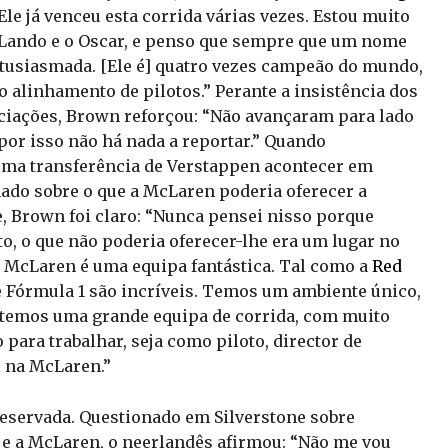
 Ele já venceu esta corrida várias vezes. Estou muito
o Lando e o Oscar, e penso que sempre que um nome
ntusiasmada. [Ele é] quatro vezes campeão do mundo,
 alinhamento de pilotos.” Perante a insistência dos
ociações, Brown reforçou: “Não avançaram para lado
or isso não há nada a reportar.” Quando
 uma transferência de Verstappen acontecer em
nado sobre o que a McLaren poderia oferecer a
 Brown foi claro: “Nunca pensei nisso porque
to, o que não poderia oferecer-lhe era um lugar no
a McLaren é uma equipa fantástica. Tal como a
Red
 de Fórmula 1 são incríveis. Temos um ambiente único,
, temos uma grande equipa de corrida, com muito
 para trabalhar, seja como piloto, director de
l na McLaren.”
 reservada. Questionado em Silverstone sobre
o e a McLaren, o neerlandês afirmou: “Não me vou