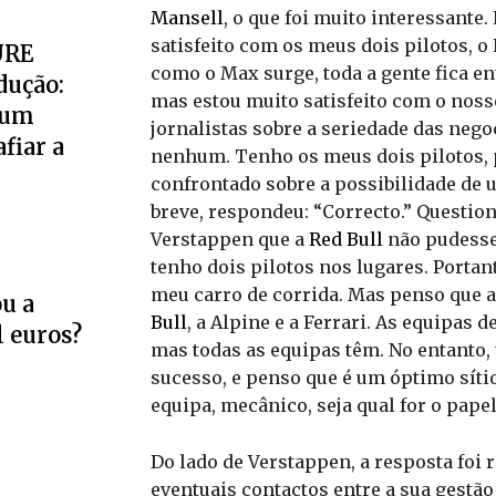
Mansell
, o que foi muito interessante.
satisfeito com os meus dois pilotos, 
URE
como o Max surge, toda a gente fica e
dução:
mas estou muito satisfeito com o nosso
 um
jornalistas sobre a seriedade das neg
fiar a
nenhum. Tenho os meus dois pilotos, p
confrontado sobre a possibilidade de
breve, respondeu: “Correcto.” Questio
Verstappen que a
Red Bull
não pudesse,
tenho dois pilotos nos lugares. Portan
meu carro de corrida. Mas penso que 
u a
Bull
, a Alpine e a Ferrari. As equipas
l euros?
mas todas as equipas têm. No entanto
sucesso, e penso que é um óptimo sítio
equipa, mecânico, seja qual for o pape
Do lado de Verstappen, a resposta foi
eventuais contactos entre a sua gestã