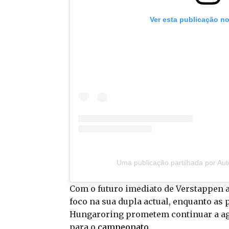
Ver esta publicação n
Uma publicação partilhada por Au
Com o futuro imediato de Verstappen 
foco na sua dupla actual, enquanto a
Hungaroring prometem continuar a agi
para o
campeonato
.