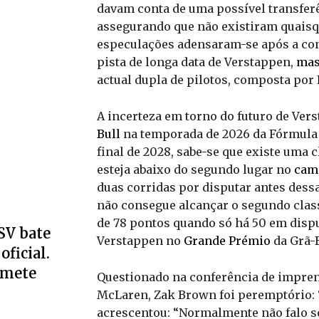
davam conta de uma possível transfer
assegurando que não existiram quaisq
especulações adensaram-se após a co
pista de longa data de Verstappen,
ma
actual dupla de pilotos, composta por
A incerteza em torno do futuro de Ver
Bull
na temporada de 2026 da Fórmula 
final de 2028, sabe-se que existe uma c
esteja abaixo do segundo lugar no
cam
duas corridas por disputar antes dess
não consegue alcançar o segundo clas
de 78 pontos quando só há 50 em disp
SV bate
Verstappen no
Grande Prémio
da Grã-B
oficial.
omete
Questionado na conferência de imprens
McLaren, Zak Brown foi peremptório: 
acrescentou: “Normalmente não falo s