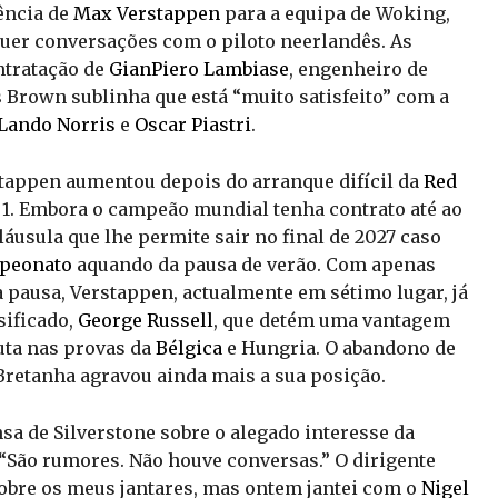
ência de
Max Verstappen
para a equipa de Woking,
uer conversações com o piloto neerlandês. As
ntratação de
GianPiero Lambiase
, engenheiro de
s
Brown sublinha que está “muito satisfeito” com a
Lando Norris
e
Oscar Piastri
.
stappen aumentou depois do arranque difícil da
Red
1. Embora o campeão mundial tenha contrato até ao
láusula que lhe permite sair no final de 2027 caso
peonato
aquando da pausa de verão. Com apenas
a pausa, Verstappen, actualmente em sétimo lugar, já
sificado,
George Russell
, que detém uma vantagem
uta nas provas da
Bélgica
e Hungria. O abandono de
retanha agravou ainda mais a sua posição.
a de Silverstone sobre o alegado interesse da
“São rumores. Não houve conversas.” O dirigente
obre os meus jantares, mas ontem jantei com o
Nigel