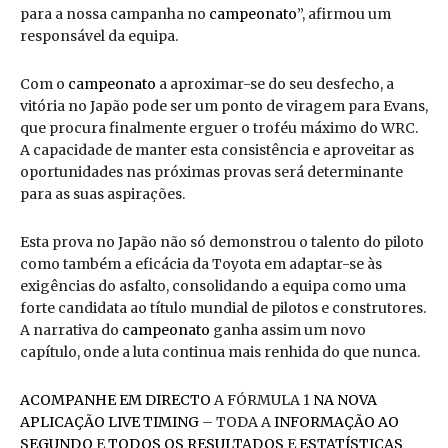
para a nossa campanha no
campeonato
”, afirmou um
responsável da equipa.
Com o
campeonato
a aproximar-se do seu desfecho, a
vitória no Japão pode ser um ponto de viragem para Evans,
que procura finalmente erguer o troféu máximo do WRC.
A capacidade de manter esta consistência e aproveitar as
oportunidades nas próximas provas será determinante
para as suas aspirações.
Esta prova no Japão não só demonstrou o talento do piloto
como também a eficácia da Toyota em adaptar-se às
exigências do asfalto, consolidando a equipa como uma
forte candidata ao título mundial de pilotos e construtores.
A narrativa do
campeonato
ganha assim um novo
capítulo, onde a luta continua mais renhida do que nunca.
ACOMPANHE EM DIRECTO
A FÓRMULA 1
NA NOVA
APLICAÇÃO LIVE TIMING
– TODA A
INFORMAÇÃO AO
SEGUNDO
E
TODOS OS RESULTADOS
E
ESTATÍSTICAS