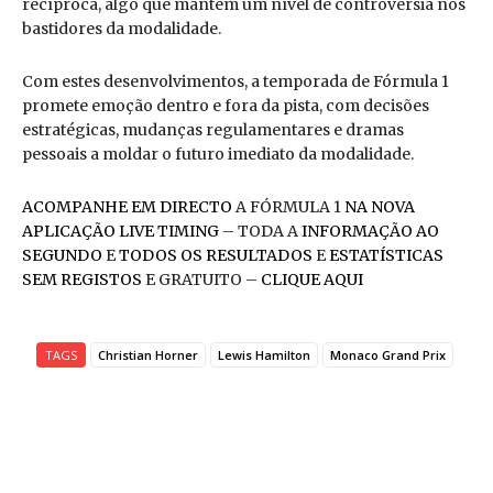
recíproca, algo que mantém um nível de controvérsia nos
bastidores da modalidade.
Com estes desenvolvimentos, a temporada de Fórmula 1
promete emoção dentro e fora da pista, com decisões
estratégicas, mudanças regulamentares e dramas
pessoais a moldar o futuro imediato da modalidade.
ACOMPANHE EM DIRECTO
A FÓRMULA 1
NA NOVA
APLICAÇÃO LIVE TIMING
– TODA A
INFORMAÇÃO AO
SEGUNDO
E
TODOS OS RESULTADOS
E
ESTATÍSTICAS
SEM REGISTOS
E GRATUITO –
CLIQUE AQUI
TAGS
Christian Horner
Lewis Hamilton
Monaco Grand Prix