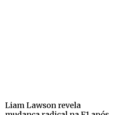
Liam Lawson revela
mudança radical na F1 após